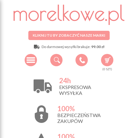
KLIKNIJ TU BY ZOBACZYĆ NASZE MARKI
Do darmowej wysyłki brakuje:
99.00 zł
(
0
SZT.)
24h
EKSPRESOWA
WYSYŁKA
100%
BEZPIECZEŃSTWA
ZAKUPÓW
100%