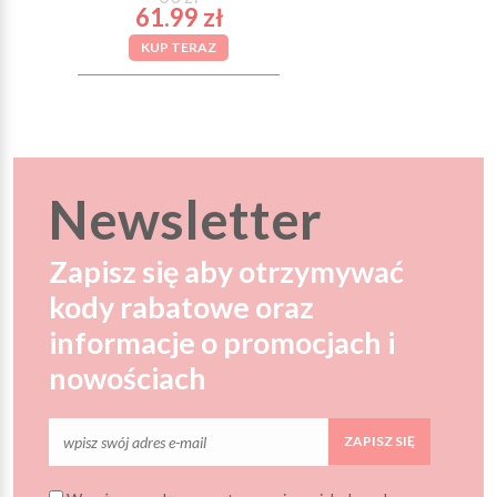
61.99 zł
KUP TERAZ
Newsletter
Zapisz się aby otrzymywać
kody rabatowe oraz
informacje o promocjach i
nowościach
ZAPISZ SIĘ