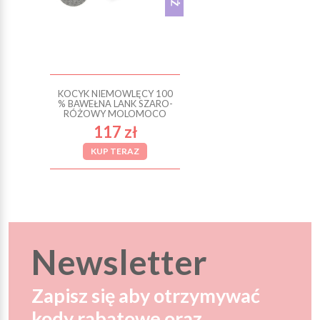
KOCYK NIEMOWLĘCY 100
% BAWEŁNA LANK SZARO-
RÓŻOWY MOLOMOCO
117 zł
KUP TERAZ
Newsletter
Zapisz się aby otrzymywać
kody rabatowe oraz