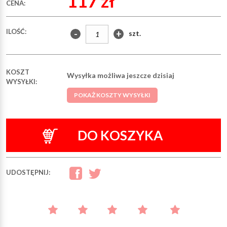
117 zł
CENA:
ILOŚĆ:
-
+
szt.
KOSZT
Wysyłka możliwa jeszcze dzisiaj
WYSYŁKI:
POKAŻ KOSZTY WYSYŁKI
DO KOSZYKA
UDOSTĘPNIJ: