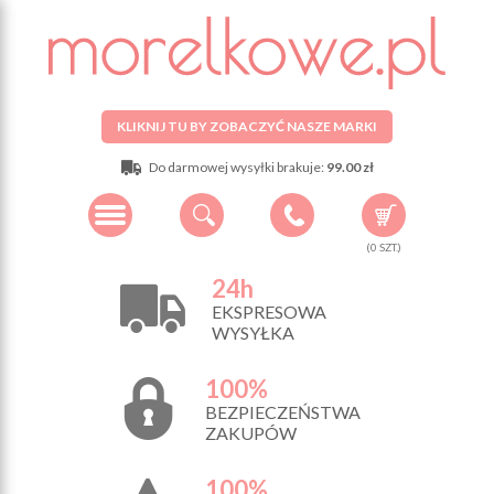
KLIKNIJ TU BY ZOBACZYĆ NASZE MARKI
Do darmowej wysyłki brakuje:
99.00 zł
(
0
SZT.)
24h
EKSPRESOWA
WYSYŁKA
100%
BEZPIECZEŃSTWA
ZAKUPÓW
100%