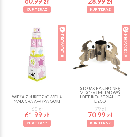
60.99 zł
28.99 zł
KUP TERAZ
KUP TERAZ
STOJAK NA CHOINKĘ
MIKOŁAJ METALOWY
WIEŻA Z KUBECZKÓW DLA
LOFT INDUSTRIAL HG
MALUCHA AFRYKA GOKI
DECO
68 zł
79 zł
61.99 zł
70.99 zł
KUP TERAZ
KUP TERAZ