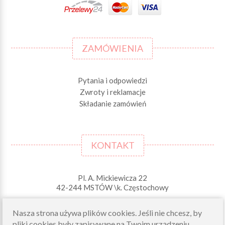
ZAMÓWIENIA
Pytania i odpowiedzi
Zwroty i reklamacje
Składanie zamówień
KONTAKT
Pl. A. Mickiewicza 22
42-244 MSTÓW \k. Częstochowy
Odbiory osobiste (zamówienia opłacone on-line)
Nasza strona używa plików cookies. Jeśli nie chcesz, by
pn-pt 10.00-16.00
pliki cookies były zapisywane na Twoim urządzeniu,