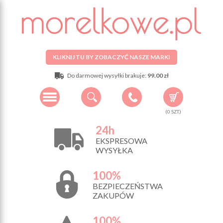
KLIKNIJ TU BY ZOBACZYĆ NASZE MARKI
Do darmowej wysyłki brakuje:
99.00 zł
(
0
SZT.)
24h
EKSPRESOWA
WYSYŁKA
100%
BEZPIECZEŃSTWA
ZAKUPÓW
100%