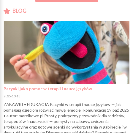
BLOG
Pacynki jako pomoc w terapii i nauce języków
2025-10-18
ZABAWKI • EDUKACJA Pacynki w terapii i nauce języków — jak
pomagają dzieciom rozwijać mowę, emocje i komunikację 19 paź 2025
• autor: morelkowe.pl Prosty, praktyczny przewodnik dla rodziców,
terapeutów i nauczycieli — pomysły na zabawy, ćwiczenia
artykulacyjne oraz gotowe scenki do wykorzystania w gabinecie i w
domu. W tym artykule: Dlaczego pacynki działają? Pacynki w terapii