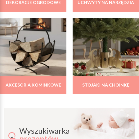
DEKORACJE OGRODOWE
UCHWYTY NA NARZĘDZIA
AKCESORIA KOMINKOWE
STOJAKI NA CHOINKĘ
Wyszukiwarka
prezentów