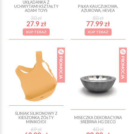
UKŁADANKA Z
UCHWYTAMI KSZTAŁTY
PIŁKA KAUCZUKOWA,
ADAM TOYS
AŻUROWA, HEVEA
30 zł
80 zł
27.9 zł
77.99 zł
KUP TERAZ
KUP TERAZ
ŚLINIAK SILIKONOWY Z
KIESZONKĄ ŻÓŁTY
MISECZKA DEKORACYJNA
MINIKOIOI
SREBRNA HG DECO
69 zł
40 zł