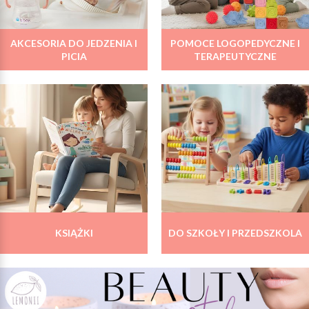
AKCESORIA DO JEDZENIA I
POMOCE LOGOPEDYCZNE I
PICIA
TERAPEUTYCZNE
KSIĄŻKI
DO SZKOŁY I PRZEDSZKOLA