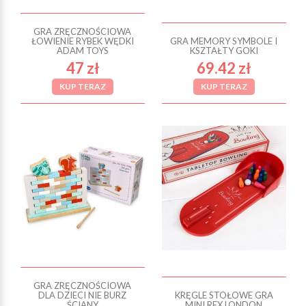
GRA ZRĘCZNOŚCIOWA
ŁOWIENIE RYBEK WĘDKI
GRA MEMORY SYMBOLE I
ADAM TOYS
KSZTAŁTY GOKI
47 zł
69.42 zł
KUP TERAZ
KUP TERAZ
GRA ZRĘCZNOŚCIOWA
DLA DZIECI NIE BURZ
KRĘGLE STOŁOWE GRA
ŚCIANY
MINI REX LONDON