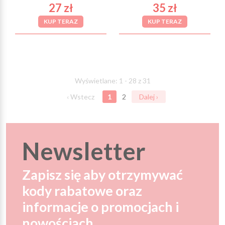
27 zł
35 zł
KUP TERAZ
KUP TERAZ
Wyświetlane: 1 - 28 z 31
‹ Wstecz
1
2
Dalej ›
Newsletter
Zapisz się aby otrzymywać
kody rabatowe oraz
informacje o promocjach i
nowościach