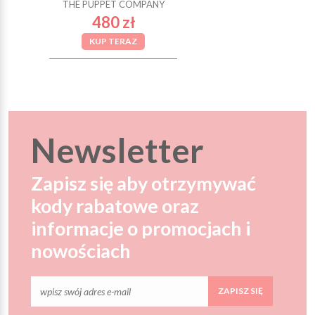
THE PUPPET COMPANY
480 zł
KUP TERAZ
Newsletter
Zapisz się aby otrzymywać
kody rabatowe oraz
informacje o promocjach i
nowościach
ZAPISZ SIĘ