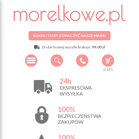
KLIKNIJ TU BY ZOBACZYĆ NASZE MARKI
Do darmowej wysyłki brakuje:
99.00 zł
(
0
SZT.)
24h
EKSPRESOWA
WYSYŁKA
100%
BEZPIECZEŃSTWA
ZAKUPÓW
100%