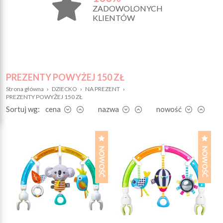
ZADOWOLONYCH
KLIENTÓW
PREZENTY POWYŻEJ 150 ZŁ
Strona główna
›
DZIECKO
›
NA PREZENT
›
PREZENTY POWYŻEJ 150 ZŁ
Sortuj wg:
cena
nazwa
nowość