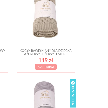
OWY
KOCYK BAWEŁNIANY DLA DZIECKA
AŻUROWY BEŻOWY LEMONII
119 zł
KUP TERAZ