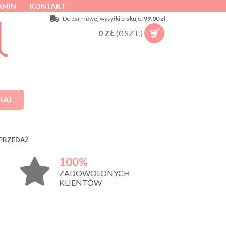
AMIN
KONTAKT
Do darmowej wysyłki brakuje:
99.00 zł
0
ZŁ
(
0
SZT.)
KAJ
PRZEDAŻ
100%
ZADOWOLONYCH
KLIENTÓW