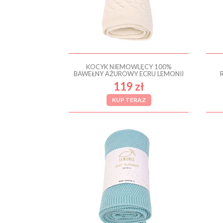
KOCYK NIEMOWLĘCY 100%
BAWEŁNY AŻUROWY ECRU LEMONII
119 zł
KUP TERAZ