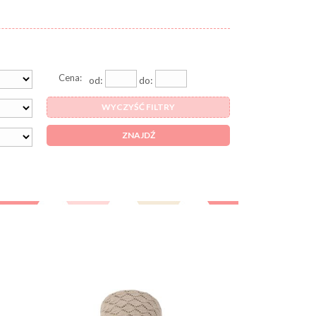
Cena:
od:
do:
WYCZYŚĆ FILTRY
ZNAJDŹ