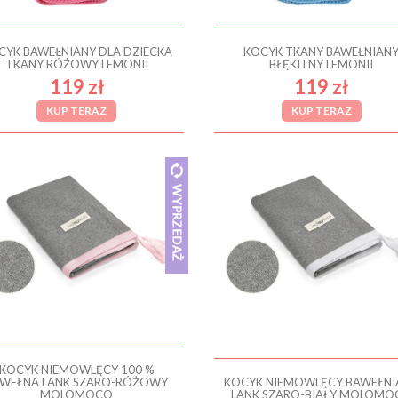
CYK BAWEŁNIANY DLA DZIECKA
KOCYK TKANY BAWEŁNIAN
TKANY RÓŻOWY LEMONII
BŁĘKITNY LEMONII
119 zł
119 zł
KUP TERAZ
KUP TERAZ
KOCYK NIEMOWLĘCY 100 %
WEŁNA LANK SZARO-RÓŻOWY
KOCYK NIEMOWLĘCY BAWEŁNI
MOLOMOCO
LANK SZARO-BIAŁY MOLOMO