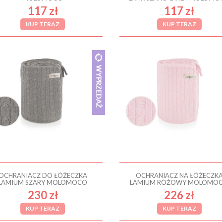
117 zł
117 zł
KUP TERAZ
KUP TERAZ
OCHRANIACZ DO ŁÓŻECZKA
OCHRANIACZ NA ŁÓŻECZK
LAMIUM SZARY MOLOMOCO
LAMIUM RÓŻOWY MOLOMO
230 zł
226 zł
KUP TERAZ
KUP TERAZ