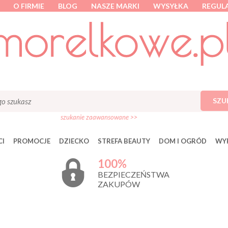
O FIRMIE
BLOG
NASZE MARKI
WYSYŁKA
REGUL
SZU
szukanie zaawansowane >>
I
PROMOCJE
DZIECKO
STREFA BEAUTY
DOM I OGRÓD
WY
100%
BEZPIECZEŃSTWA
ZAKUPÓW