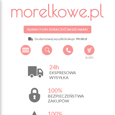
KLIKNIJ TU BY ZOBACZYĆ NASZE MARKI
Do darmowej wysyłki brakuje:
99.00 zł
(
0
SZT.)
24h
EKSPRESOWA
WYSYŁKA
100%
BEZPIECZEŃSTWA
ZAKUPÓW
100%