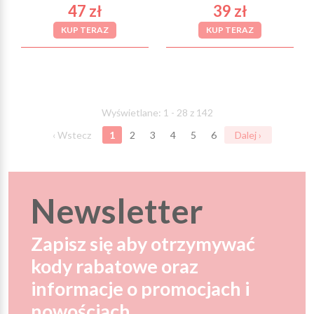
47 zł
39 zł
KUP TERAZ
KUP TERAZ
Wyświetlane: 1 - 28 z 142
‹ Wstecz
1
2
3
4
5
6
Dalej ›
Newsletter
Zapisz się aby otrzymywać
kody rabatowe oraz
informacje o promocjach i
nowościach