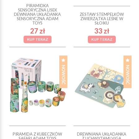
PIRAMIDKA
SENSORYCZNA LISEK
DEWNIANA UKŁADANKA
ZESTAW STEMPELKÓW
SENSORYCZNA ADAM
ZWIERZĄTKA LEŚNE W
TOYS
SŁOIKU
27 zł
33 zł
KUP TERAZ
KUP TERAZ
PIRAMIDA Z KUBECZKÓW
DREWNIANA UKŁADANKA
SAFARI ADAM TOYS
Z UCHWYTAMI VIGA