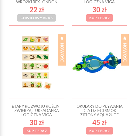
WRÓŻKI REX LONDON
LOGICZNA VIGA
22 zł
30 zł
CHWILOWY BRAK
KUP TERAZ
ETAPY ROZWOJU ROŚLIN I
OKULARY DO PŁYWANIA
ZWIERZĄT UKŁADANKA
DLA DZIECI SMOK
LOGICZNA VIGA
ZIELONY AQUA2UDE
30 zł
45 zł
KUP TERAZ
KUP TERAZ