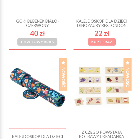
GOKI BĘBENEK BIAŁO-
KALEJDOSKOP DLA DZIECI
CZERWONY
DINOZAURY REX LONDON
40 zł
22 zł
CHWILOWY BRAK
KUP TERAZ
Z CZEGO POWSTAJĄ
KALEJDOSKOP DLA DZIECI
POTRAWY UKŁADANKA