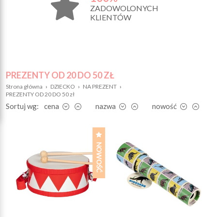
ZADOWOLONYCH
KLIENTÓW
PREZENTY OD 20 DO 50 ZŁ
Strona główna
›
DZIECKO
›
NA PREZENT
›
PREZENTY OD 20 DO 50 zł
Sortuj wg:
cena
nazwa
nowość