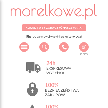
KLIKNIJ TU BY ZOBACZYĆ NASZE MARKI
Do darmowej wysyłki brakuje:
99.00 zł
(
0
SZT.)
24h
EKSPRESOWA
WYSYŁKA
100%
BEZPIECZEŃSTWA
ZAKUPÓW
100%