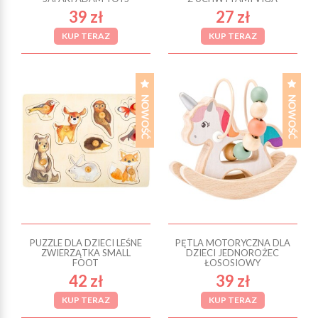
39 zł
27 zł
KUP TERAZ
KUP TERAZ
PUZZLE DLA DZIECI LEŚNE
PĘTLA MOTORYCZNA DLA
ZWIERZĄTKA SMALL
DZIECI JEDNOROŻEC
FOOT
ŁOSOSIOWY
42 zł
39 zł
KUP TERAZ
KUP TERAZ