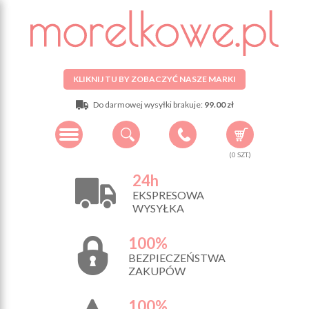
KLIKNIJ TU BY ZOBACZYĆ NASZE MARKI
Do darmowej wysyłki brakuje:
99.00 zł
(
0
SZT.)
24h
EKSPRESOWA
WYSYŁKA
100%
BEZPIECZEŃSTWA
ZAKUPÓW
100%