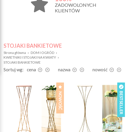
ZADOWOLONYCH
KLIENTÓW
STOJAKI BANKIETOWE
Strona główna
›
DOM I OGRÓD
›
KWIETNIKI I STOJAKI NA KWIATY
›
STOJAKI BANKIETOWE
Sortuj wg:
cena
nazwa
nowość