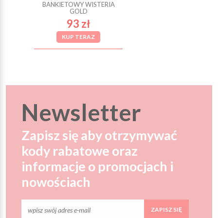
BANKIETOWY WISTERIA
GOLD
93 zł
KUP TERAZ
Newsletter
Zapisz się aby otrzymywać
kody rabatowe oraz
informacje o promocjach i
nowościach
ZAPISZ SIĘ