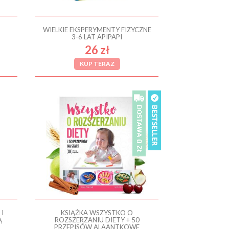
WIELKIE EKSPERYMENTY FIZYCZNE
3-6 LAT APIPAPI
26 zł
KUP TERAZ
I
KSIĄŻKA WSZYSTKO O
Ą
ROZSZERZANIU DIETY + 50
PRZEPISÓW ALAANTKOWE