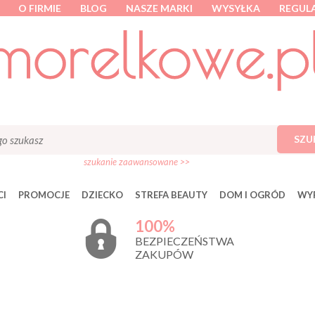
O FIRMIE
BLOG
NASZE MARKI
WYSYŁKA
REGUL
SZU
szukanie zaawansowane >>
I
PROMOCJE
DZIECKO
STREFA BEAUTY
DOM I OGRÓD
WY
100%
BEZPIECZEŃSTWA
ZAKUPÓW