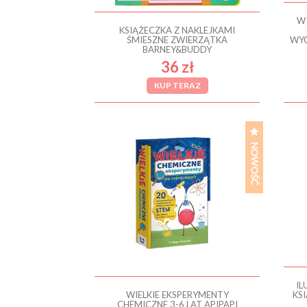
W
KSIĄŻECZKA Z NAKLEJKAMI
ŚMIESZNE ZWIERZĄTKA
WYC
BARNEY&BUDDY
36 zł
KUP TERAZ
IL
WIELKIE EKSPERYMENTY
KS
CHEMICZNE 3-6 LAT APIPAPI