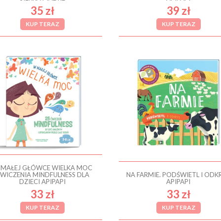
35 zł
39 zł
KUP TERAZ
KUP TERAZ
 MAŁEJ GŁÓWCE WIELKA MOC
WICZENIA MINDFULNESS DLA
NA FARMIE. PODŚWIETL I ODKR
DZIECI APIPAPI
APIPAPI
33 zł
33 zł
KUP TERAZ
KUP TERAZ