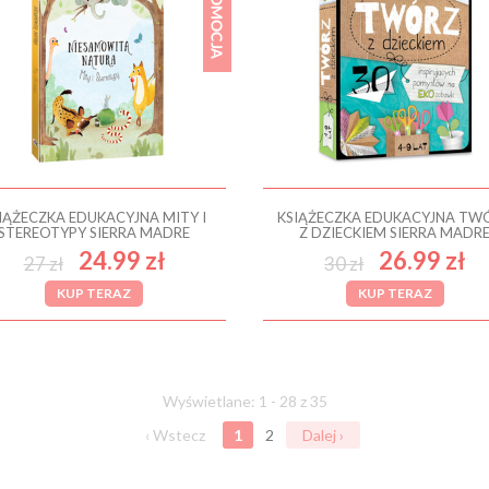
IĄŻECZKA EDUKACYJNA MITY I
KSIĄŻECZKA EDUKACYJNA TW
STEREOTYPY SIERRA MADRE
Z DZIECKIEM SIERRA MADR
24.99 zł
26.99 zł
27 zł
30 zł
KUP TERAZ
KUP TERAZ
Wyświetlane: 1 - 28 z 35
‹ Wstecz
1
2
Dalej ›