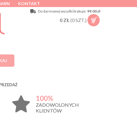
AMIN
KONTAKT
Do darmowej wysyłki brakuje:
99.00 zł
0
ZŁ
(
0
SZT.)
KAJ
PRZEDAŻ
100%
ZADOWOLONYCH
KLIENTÓW