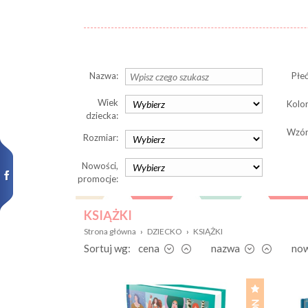
Nazwa:
Płeć
Wiek
Kolor
dziecka:
Wzór
Rozmiar:
Nowości,
promocje:
KSIĄŻKI
Strona główna
›
DZIECKO
›
KSIĄŻKI
Sortuj wg:
cena
nazwa
no