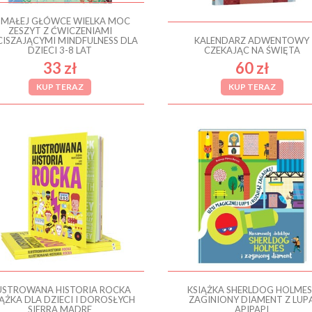
 MAŁEJ GŁÓWCE WIELKA MOC
ZESZYT Z ĆWICZENIAMI
ISZAJĄCYMI MINDFULNESS DLA
KALENDARZ ADWENTOWY
DZIECI 3-8 LAT
CZEKAJĄC NA ŚWIĘTA
33 zł
60 zł
KUP TERAZ
KUP TERAZ
USTROWANA HISTORIA ROCKA
KSIĄŻKA SHERLDOG HOLMES 
IĄŻKA DLA DZIECI I DOROSŁYCH
ZAGINIONY DIAMENT Z LUP
SIERRA MADRE
APIPAPI