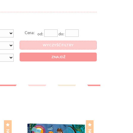
Cena:
od:
do:
WYCZYŚĆ FILTRY
ZNAJDŹ