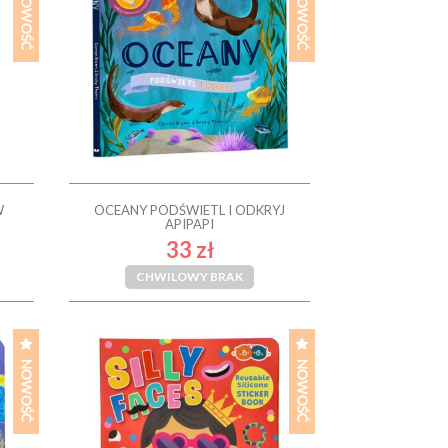
W
OCEANY PODŚWIETL I ODKRYJ
APIPAPI
33 zł
CHWILOWY BRAK