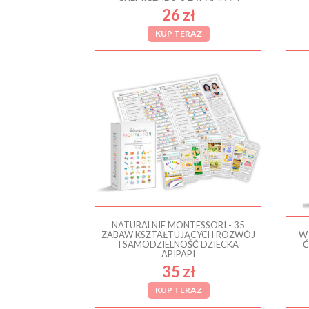
26 zł
KUP TERAZ
NATURALNIE MONTESSORI - 35
ZABAW KSZTAŁTUJĄCYCH ROZWÓJ
W
I SAMODZIELNOŚĆ DZIECKA
Ć
APIPAPI
35 zł
KUP TERAZ