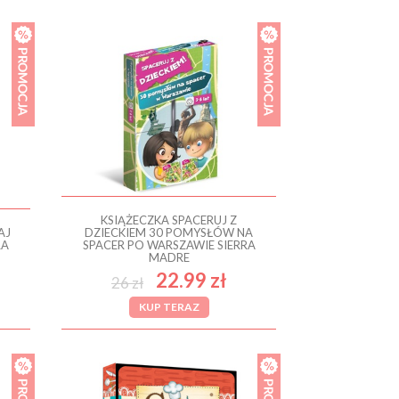
KSIĄŻECZKA SPACERUJ Z
AJ
DZIECKIEM 30 POMYSŁÓW NA
RA
SPACER PO WARSZAWIE SIERRA
MADRE
22.99 zł
26 zł
KUP TERAZ