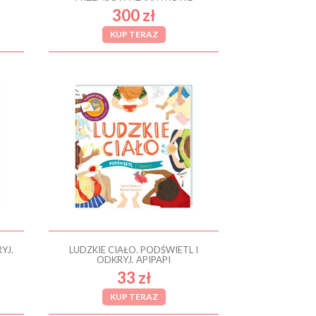
300 zł
KUP TERAZ
YJ.
LUDZKIE CIAŁO. PODŚWIETL I
ODKRYJ. APIPAPI
33 zł
KUP TERAZ