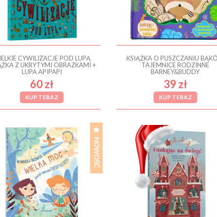
ELKIE CYWILIZACJE POD LUPĄ
KSIĄŻKA O PUSZCZANIU BĄK
ĄŻKA Z UKRYTYMI OBRAZKAMI +
TAJEMNICE RODZINNE
LUPA APIPAPI
BARNEY&BUDDY
60 zł
39 zł
KUP TERAZ
KUP TERAZ