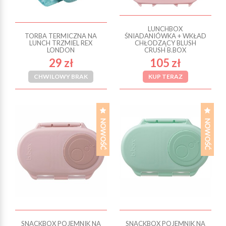
LUNCHBOX
TORBA TERMICZNA NA
ŚNIADANIÓWKA + WKŁAD
LUNCH TRZMIEL REX
CHŁODZĄCY BLUSH
LONDON
CRUSH B.BOX
29 zł
105 zł
CHWILOWY BRAK
KUP TERAZ
SNACKBOX POJEMNIK NA
SNACKBOX POJEMNIK NA