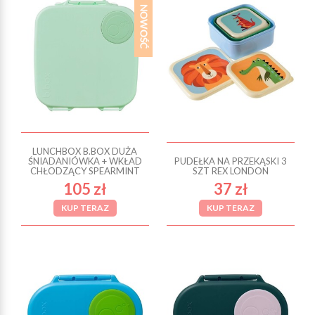
LUNCHBOX B.BOX DUŻA
ŚNIADANIÓWKA + WKŁAD
PUDEŁKA NA PRZEKĄSKI 3
CHŁODZĄCY SPEARMINT
SZT REX LONDON
105 zł
37 zł
KUP TERAZ
KUP TERAZ