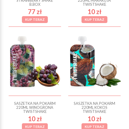
STRAWBERRY SHAKE
220ML MARAKUJA
B.BOX
TWISTSHAKE
77 zł
10 zł
KUP TERAZ
KUP TERAZ
SASZETKA NA POKARM
SASZETKA NA POKARM
220ML WINOGRONA
220ML KOKOS
TWISTSHAKE
TWISTSHAKE
10 zł
10 zł
KUP TERAZ
KUP TERAZ