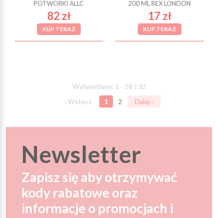
POTWORKI ALLC
200 ML REX LONDON
82 zł
17 zł
KUP TERAZ
KUP TERAZ
Wyświetlane: 1 - 28 z 32
‹ Wstecz
1
2
Dalej ›
Newsletter
Zapisz się aby otrzymywać
kody rabatowe oraz
informacje o promocjach i