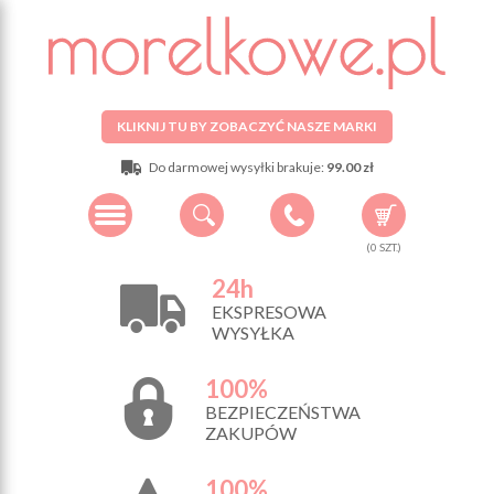
KLIKNIJ TU BY ZOBACZYĆ NASZE MARKI
Do darmowej wysyłki brakuje:
99.00 zł
(
0
SZT.)
24h
EKSPRESOWA
WYSYŁKA
100%
BEZPIECZEŃSTWA
ZAKUPÓW
100%