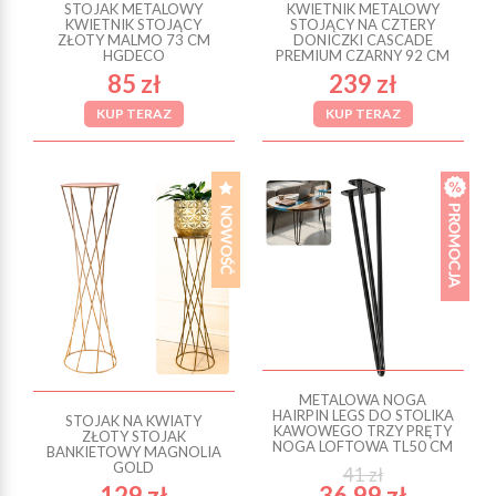
STOJAK METALOWY
KWIETNIK METALOWY
KWIETNIK STOJĄCY
STOJĄCY NA CZTERY
ZŁOTY MALMO 73 CM
DONICZKI CASCADE
HGDECO
PREMIUM CZARNY 92 CM
85 zł
239 zł
KUP TERAZ
KUP TERAZ
METALOWA NOGA
HAIRPIN LEGS DO STOLIKA
STOJAK NA KWIATY
KAWOWEGO TRZY PRĘTY
ZŁOTY STOJAK
NOGA LOFTOWA TL50 CM
BANKIETOWY MAGNOLIA
GOLD
41 zł
129 zł
36.99 zł