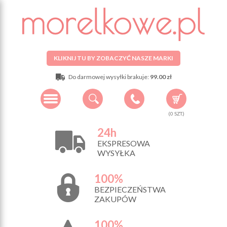
KLIKNIJ TU BY ZOBACZYĆ NASZE MARKI
Do darmowej wysyłki brakuje:
99.00 zł
(
0
SZT.)
24h
EKSPRESOWA
WYSYŁKA
100%
BEZPIECZEŃSTWA
ZAKUPÓW
100%