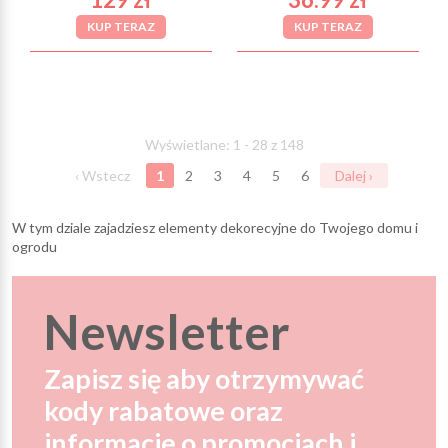
KUP TERAZ
KUP TERAZ
Wyświetlane: 1 - 28 z 148
‹ Wstecz
1
2
3
4
5
6
Dalej ›
W tym dziale zajadziesz elementy dekorecyjne do Twojego domu i
ogrodu
Newsletter
Zapisz się aby otrzymywać
kody rabatowe oraz
informacje o promocjach i