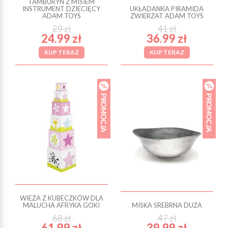
TAMBURYN Z MISIEM
INSTRUMENT DZIECIĘCY
UKŁADANKA PIRAMIDA
ADAM TOYS
ZWIERZAT ADAM TOYS
29 zł
41 zł
24.99 zł
36.99 zł
KUP TERAZ
KUP TERAZ
WIEŻA Z KUBECZKÓW DLA
MALUCHA AFRYKA GOKI
MISKA SREBRNA DUŻA
68 zł
47 zł
61.99 zł
39.99 zł