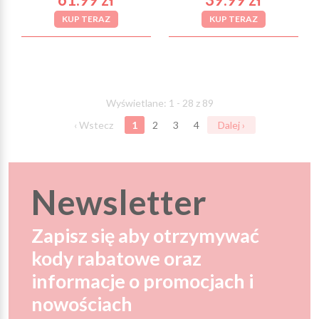
KUP TERAZ
KUP TERAZ
Wyświetlane: 1 - 28 z 89
‹ Wstecz
1
2
3
4
Dalej ›
Newsletter
Zapisz się aby otrzymywać
kody rabatowe oraz
informacje o promocjach i
nowościach