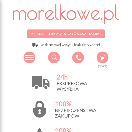
KLIKNIJ TU BY ZOBACZYĆ NASZE MARKI
Do darmowej wysyłki brakuje:
99.00 zł
(
0
SZT.)
24h
EKSPRESOWA
WYSYŁKA
100%
BEZPIECZEŃSTWA
ZAKUPÓW
100%