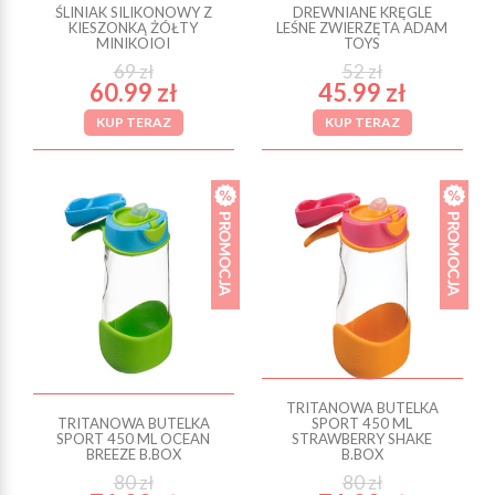
ŚLINIAK SILIKONOWY Z
DREWNIANE KRĘGLE
KIESZONKĄ ŻÓŁTY
LEŚNE ZWIERZĘTA ADAM
MINIKOIOI
TOYS
69 zł
52 zł
60.99 zł
45.99 zł
KUP TERAZ
KUP TERAZ
TRITANOWA BUTELKA
TRITANOWA BUTELKA
SPORT 450 ML
SPORT 450 ML OCEAN
STRAWBERRY SHAKE
BREEZE B.BOX
B.BOX
80 zł
80 zł