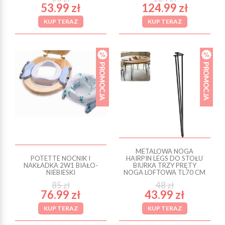
53.99 zł
124.99 zł
KUP TERAZ
KUP TERAZ
METALOWA NOGA
POTETTE NOCNIK I
HAIRPIN LEGS DO STOŁU
NAKŁADKA 2W1 BIAŁO-
BIURKA TRZY PRĘTY
NIEBIESKI
NOGA LOFTOWA TL70 CM
85 zł
48 zł
76.99 zł
43.99 zł
KUP TERAZ
KUP TERAZ