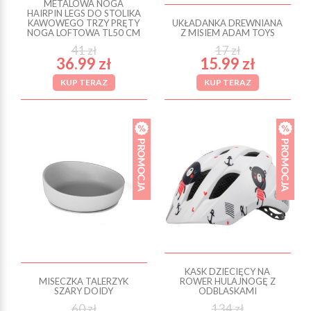
METALOWA NOGA
HAIRPIN LEGS DO STOLIKA
KAWOWEGO TRZY PRĘTY
UKŁADANKA DREWNIANA
NOGA LOFTOWA TL50 CM
Z MISIEM ADAM TOYS
41 zł
17 zł
36.99 zł
15.99 zł
KUP TERAZ
KUP TERAZ
KASK DZIECIĘCY NA
MISECZKA TALERZYK
ROWER HULAJNOGĘ Z
SZARY DOIDY
ODBLASKAMI
60 zł
134 zł