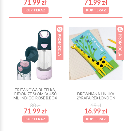
71.99 zł
71.99 zł
KUP TERAZ
KUP TERAZ
TRITANOWA BUTELKA,
BIDON ZE SŁOMKĄ 450
DREWNIANA LINIJKA
ML, INDIGO ROSE B.BOX
ŻYRAFA REX LONDON
80 zł
19 zł
71.99 zł
16.99 zł
KUP TERAZ
KUP TERAZ