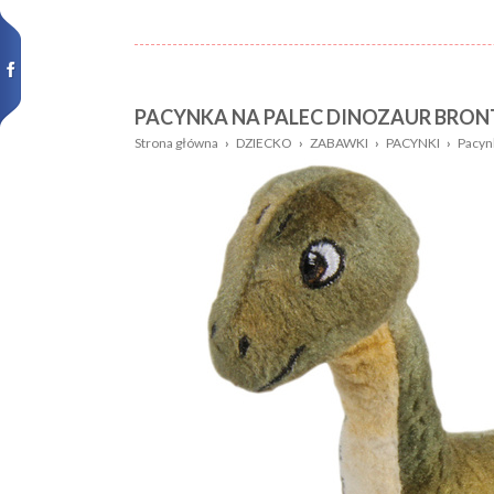
PACYNKA NA PALEC DINOZAUR BRO
Nazwa:
Płeć
Strona główna
›
DZIECKO
›
ZABAWKI
›
PACYNKI
›
Pacyn
Wiek
Kolor
dziecka:
Wzór
Rozmiar:
Nowości,
promocje: