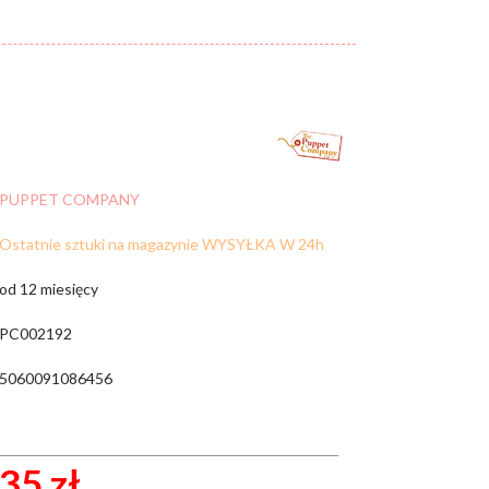
Cena:
od:
do:
WYCZYŚĆ FILTRY
PUPPET COMPANY
ZNAJDŹ
Ostatnie sztuki na magazynie WYSYŁKA W 24h
od 12 miesięcy
PC002192
5060091086456
35 zł