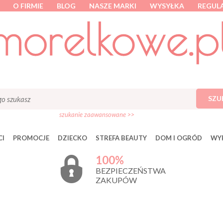
O FIRMIE
BLOG
NASZE MARKI
WYSYŁKA
REGUL
SZU
szukanie zaawansowane >>
I
PROMOCJE
DZIECKO
STREFA BEAUTY
DOM I OGRÓD
WY
100%
BEZPIECZEŃSTWA
ZAKUPÓW