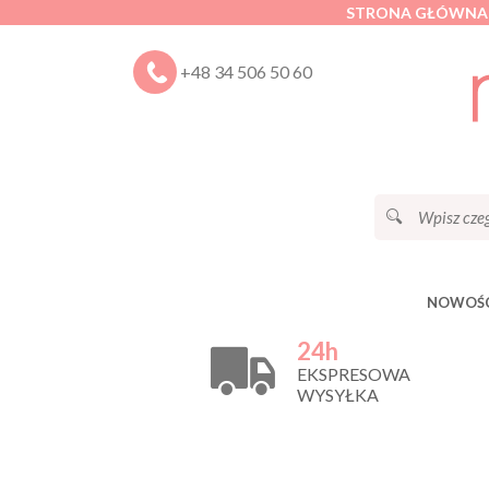
STRONA GŁÓWNA
+48 34 506 50 60
NOWOŚC
24h
EKSPRESOWA
WYSYŁKA