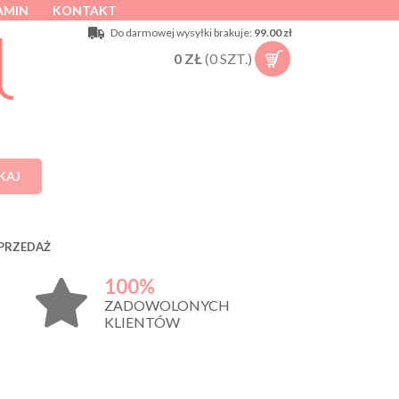
AMIN
KONTAKT
Do darmowej wysyłki brakuje:
99.00 zł
0
ZŁ
(
0
SZT.)
KAJ
PRZEDAŻ
100%
ZADOWOLONYCH
KLIENTÓW