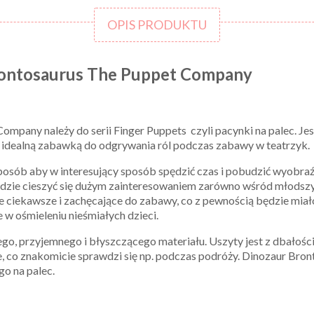
OPIS PRODUKTU
rontosaurus The Puppet Company
pany należy do serii Finger Puppets czyli pacynki na palec. Jes
ie idealną zabawką do odgrywania ról podczas zabawy w teatrzyk.
posób aby w interesujący sposób spędzić czas i pobudzić wyobraźn
zie cieszyć się dużym zainteresowaniem zarówno wśród młodszych 
cze ciekawsze i zachęcające do zabawy, co z pewnością będzie mia
 w ośmieleniu nieśmiałych dzieci.
o, przyjemnego i błyszczącego materiału. Uszyty jest z dbałości
 co znakomicie sprawdzi się np. podczas podróży. Dinozaur Bron
go na palec.