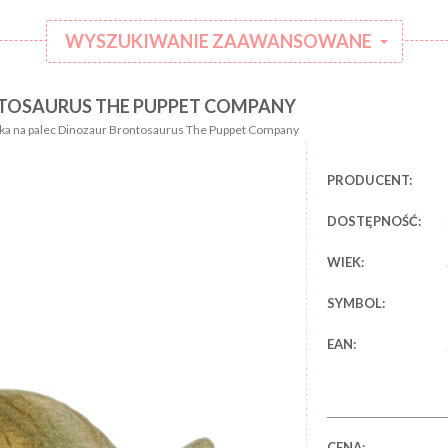
WYSZUKIWANIE ZAAWANSOWANE
NTOSAURUS THE PUPPET COMPANY
:
Kategoria:
ka na palec Dinozaur Brontosaurus The Puppet Company
Rodzaj
:
ubranka:
PRODUCENT:
:
Marka:
DOSTĘPNOŚĆ:
WIEK:
SYMBOL:
EAN:
CENA: