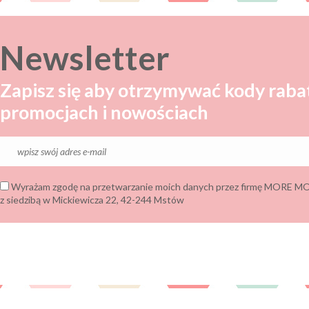
Newsletter
Zapisz się aby otrzymywać kody raba
promocjach i nowościach
Wyrażam zgodę na przetwarzanie moich danych przez firmę MORE
z siedzibą w Mickiewicza 22, 42-244 Mstów