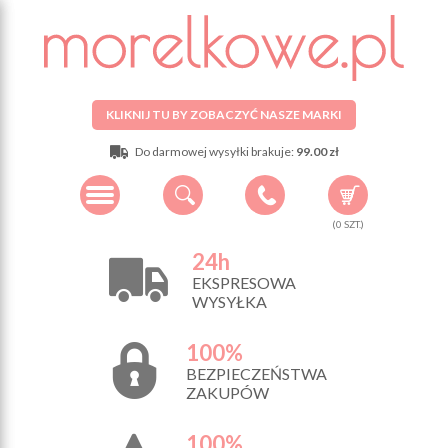
KLIKNIJ TU BY ZOBACZYĆ NASZE MARKI
Do darmowej wysyłki brakuje:
99.00 zł
(
0
SZT.)
24h
EKSPRESOWA
WYSYŁKA
100%
BEZPIECZEŃSTWA
ZAKUPÓW
100%