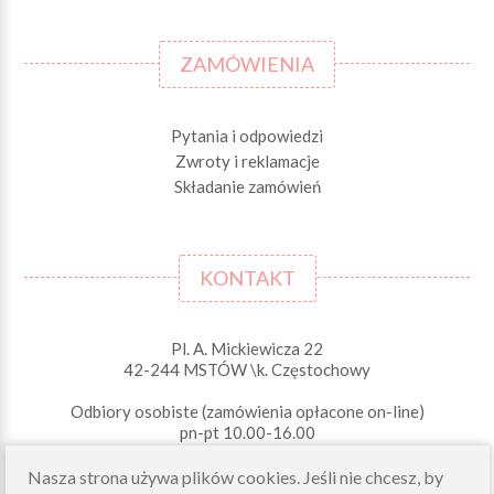
ZAMÓWIENIA
Pytania i odpowiedzi
Zwroty i reklamacje
Składanie zamówień
KONTAKT
Pl. A. Mickiewicza 22
42-244 MSTÓW \k. Częstochowy
Odbiory osobiste (zamówienia opłacone on-line)
pn-pt 10.00-16.00
sklep@morelkowe.pl
Nasza strona używa plików cookies. Jeśli nie chcesz, by
+48 34 506 50 60