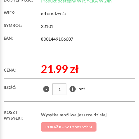
DOSTĘPNOŚĆ:
Produkt dostępny WYSYŁKA W 24h
WIEK:
od urodzenia
SYMBOL:
23101
EAN:
8001449106607
21.99 zł
CENA:
ILOŚĆ:
-
+
szt.
KOSZT
Wysyłka możliwa jeszcze dzisiaj
WYSYŁKI:
POKAŻ KOSZTY WYSYŁKI