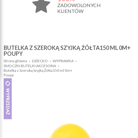
ZADOWOLONYCH
KLIENTÓW
BUTELKA Z SZEROKĄ SZYJKĄ ŻÓŁTA150 ML 0M+
POUPY
Strona główna
›
DZIECKO
›
WYPRAWKA
›
SMOCZKI BUTELKI AKCESORIA
›
Butelka z Szeroką Szyjką Żółta150 ml 0m+
Poupy