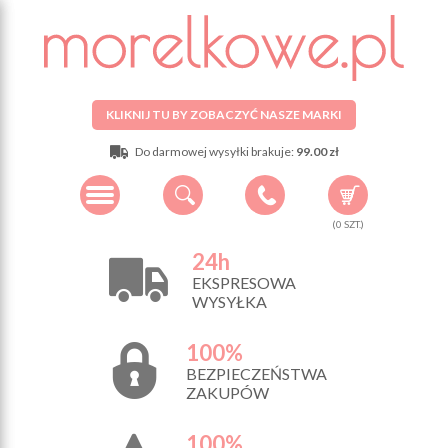
KLIKNIJ TU BY ZOBACZYĆ NASZE MARKI
Do darmowej wysyłki brakuje:
99.00 zł
(
0
SZT.)
24h
EKSPRESOWA
WYSYŁKA
100%
BEZPIECZEŃSTWA
ZAKUPÓW
100%