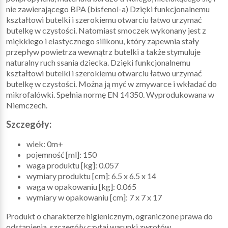
nie zawierającego BPA (bisfenol-a) Dzięki funkcjonalnemu
kształtowi butelki i szerokiemu otwarciu łatwo urzymać
butelkę w czystości. Natomiast smoczek wykonany jest z
miękkiego i elastycznego silikonu, który zapewnia stały
przepływ powietrza wewnątrz butelki a także stymuluje
naturalny ruch ssania dziecka. Dzięki funkcjonalnemu
kształtowi butelki i szerokiemu otwarciu łatwo urzymać
butelkę w czystości. Można ją myć w zmywarce i wkładać do
mikrofalówki. Spełnia normę EN 14350. Wyprodukowana w
Niemczech.
Szczegóły:
wiek: 0m+
pojemność [ml]: 150
waga produktu [kg]: 0.057
wymiary produktu [cm]: 6.5 x 6.5 x 14
waga w opakowaniu [kg]: 0.065
wymiary w opakowaniu [cm]: 7 x 7 x 17
Produkt o charakterze higienicznym, ograniczone prawa do
odstąpienia, szczegóły czytaj warunki zwrotów.