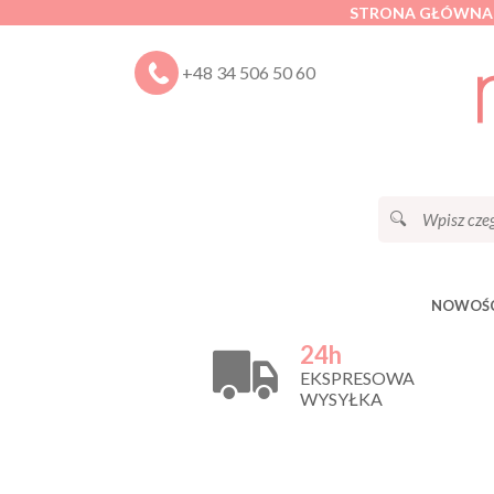
STRONA GŁÓWNA
+48 34 506 50 60
NOWOŚC
24h
EKSPRESOWA
WYSYŁKA