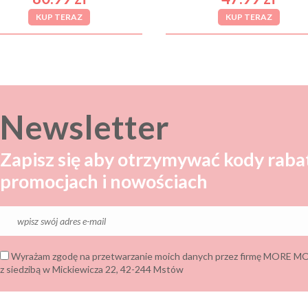
KUP TERAZ
KUP TERAZ
Newsletter
Zapisz się aby otrzymywać kody raba
promocjach i nowościach
Wyrażam zgodę na przetwarzanie moich danych przez firmę MORE
z siedzibą w Mickiewicza 22, 42-244 Mstów