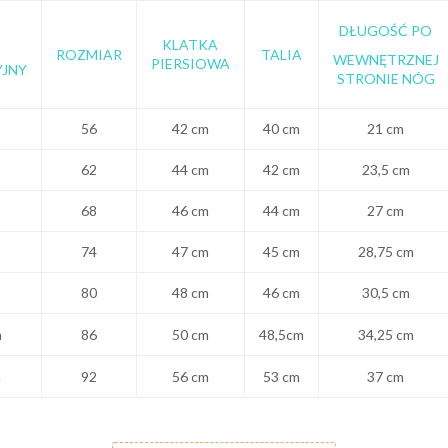
DŁUGOŚĆ PO
KLATKA
ROZMIAR
TALIA
WEWNĘTRZNEJ
PIERSIOWA
JNY
STRONIE NÓG
56
42 cm
40 cm
21 cm
62
44 cm
42 cm
23,5 cm
68
46 cm
44 cm
27 cm
74
47 cm
45 cm
28,75 cm
80
48 cm
46 cm
30,5 cm
m
86
50 cm
48,5cm
34,25 cm
m
92
56 cm
53 cm
37 cm