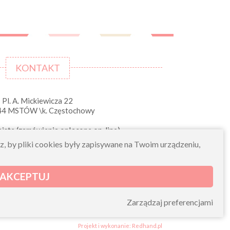
KONTAKT
Pl. A. Mickiewicza 22
44 MSTÓW \k. Częstochowy
iste (zamówienia opłacone on-line)
pn-pt 10.00-16.00
sz, by pliki cookies były zapisywane na Twoim urządzeniu,
sklep@morelkowe.pl
+48 34 506 50 60
+48 34 506 50 70
AKCEPTUJ
NIP 573 262 56 01
Zarządzaj preferencjami
Projekt i wykonanie: Redhand.pl