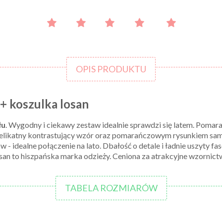
OPIS PRODUKTU
+ koszulka losan
łu
. Wygodny i ciekawy zestaw idealnie sprawdzi się latem. Pomar
delikatny kontrastujący wzór oraz pomarańczowym rysunkiem s
- idealne połączenie na lato. Dbałość o detale i ładnie uszyty f
an to hiszpańska marka odzieży. Ceniona za atrakcyjne wzornict
TABELA ROZMIARÓW