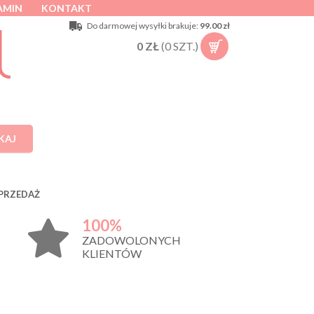
AMIN
KONTAKT
Do darmowej wysyłki brakuje:
99.00 zł
0
ZŁ
(
0
SZT.)
KAJ
PRZEDAŻ
100%
ZADOWOLONYCH
KLIENTÓW