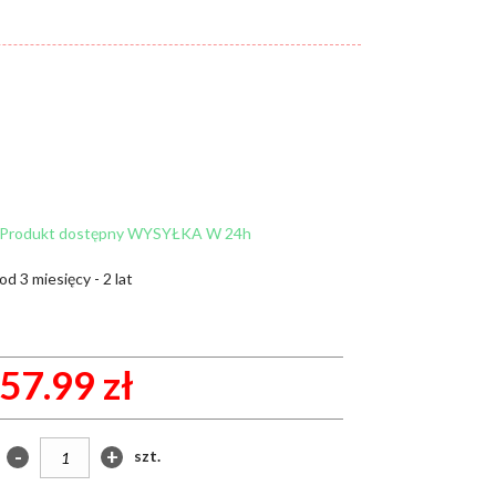
Cena:
od:
do:
WYCZYŚĆ FILTRY
ZNAJDŹ
Produkt dostępny WYSYŁKA W 24h
od 3 miesięcy - 2 lat
57.99 zł
-
+
szt.