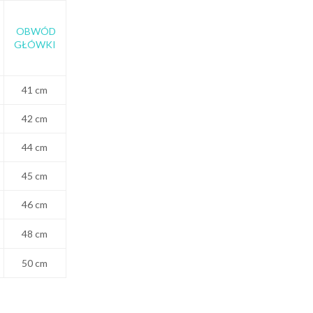
OBWÓD
GŁÓWKI
41 cm
42 cm
44 cm
45 cm
46 cm
48 cm
50 cm