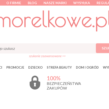
O FIRMIE
BLOG
NASZE MARKI
WYSYŁKA
REGUL
SZU
szukanie zaawansowane >>
I
PROMOCJE
DZIECKO
STREFA BEAUTY
DOM I OGRÓD
WY
100%
BEZPIECZEŃSTWA
ZAKUPÓW