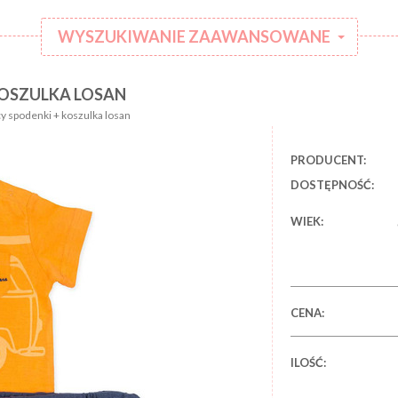
WYSZUKIWANIE ZAAWANSOWANE
KOSZULKA LOSAN
:
Kategoria:
 spodenki + koszulka losan
Rodzaj
:
ubranka:
PRODUCENT:
:
Marka:
DOSTĘPNOŚĆ:
WIEK:
CENA:
ILOŚĆ: