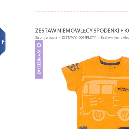
ZESTAW NIEMOWLĘCY SPODENKI + 
Nazwa:
Płeć
Strona główna
›
ZESTAWY, KOMPLETY
›
Zestaw niemowlęcy
Wiek
Kolor
dziecka:
Wzór
Rozmiar:
Nowości,
promocje: