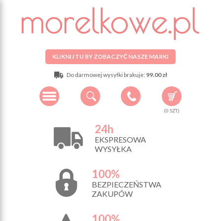
KLIKNIJ TU BY ZOBACZYĆ NASZE MARKI
Do darmowej wysyłki brakuje:
99.00 zł
(
0
SZT.)
24h
EKSPRESOWA
WYSYŁKA
100%
BEZPIECZEŃSTWA
ZAKUPÓW
100%