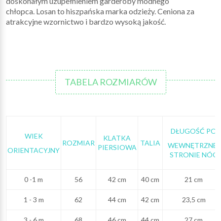
doskonałym uzupełnieniem garderoby modnego
chłopca. Losan to hiszpańska marka odzieży. Ceniona za
atrakcyjne wzornictwo i bardzo wysoką jakość.
TABELA ROZMIARÓW
DŁUGOŚĆ PO
WIEK
KLATKA
ROZMIAR
TALIA
WEWNĘTRZNEJ
PIERSIOWA
ORIENTACYJNY
STRONIE NÓG
0 -1 m
56
42 cm
40 cm
21 cm
1 - 3 m
62
44 cm
42 cm
23,5 cm
3 - 6 m
68
46 cm
44 cm
27 cm