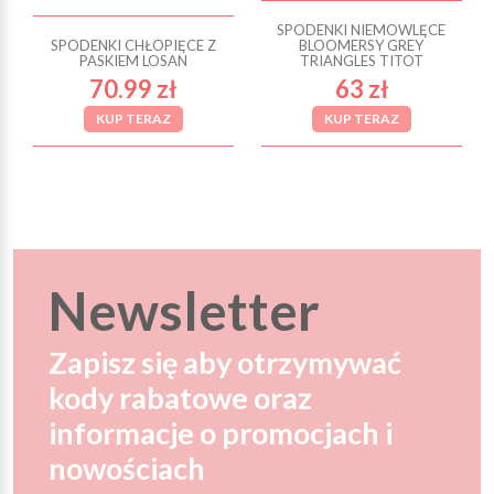
SPODENKI NIEMOWLĘCE
SPODENKI CHŁOPIĘCE Z
BLOOMERSY GREY
PASKIEM LOSAN
TRIANGLES TITOT
70.99 zł
63 zł
KUP TERAZ
KUP TERAZ
Newsletter
Zapisz się aby otrzymywać
kody rabatowe oraz
informacje o promocjach i
nowościach