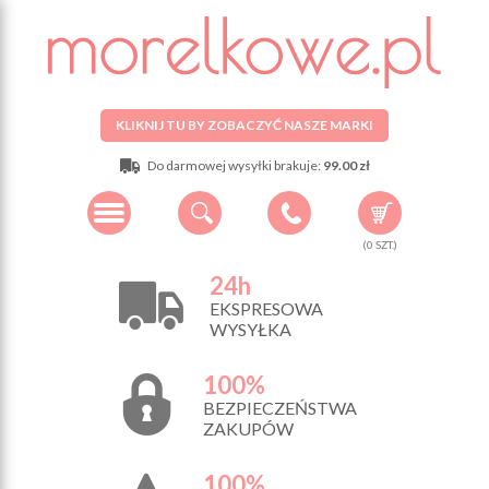
KLIKNIJ TU BY ZOBACZYĆ NASZE MARKI
Do darmowej wysyłki brakuje:
99.00 zł
(
0
SZT.)
24h
EKSPRESOWA
WYSYŁKA
100%
BEZPIECZEŃSTWA
ZAKUPÓW
100%