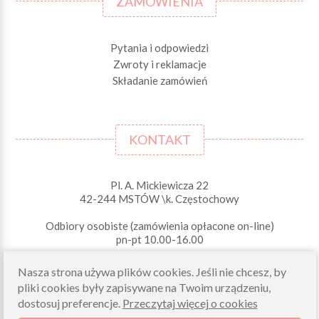
ZAMÓWIENIA
Pytania i odpowiedzi
Zwroty i reklamacje
Składanie zamówień
KONTAKT
Pl. A. Mickiewicza 22
42-244 MSTÓW \k. Częstochowy
Odbiory osobiste (zamówienia opłacone on-line)
pn-pt 10.00-16.00
sklep@morelkowe.pl
Nasza strona używa plików cookies. Jeśli nie chcesz, by
+48 34 506 50 60
+48 34 506 50 70
pliki cookies były zapisywane na Twoim urządzeniu,
dostosuj preferencje.
Przeczytaj więcej o cookies
NIP 573 262 56 01