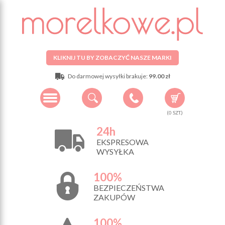
KLIKNIJ TU BY ZOBACZYĆ NASZE MARKI
Do darmowej wysyłki brakuje:
99.00 zł
(
0
SZT.)
24h
EKSPRESOWA
WYSYŁKA
100%
BEZPIECZEŃSTWA
ZAKUPÓW
100%