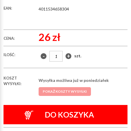
EAN:
4011534658304
26 zł
CENA:
ILOŚĆ:
-
+
szt.
KOSZT
Wysyłka możliwa już w poniedziałek
WYSYŁKI:
POKAŻ KOSZTY WYSYŁKI
DO KOSZYKA