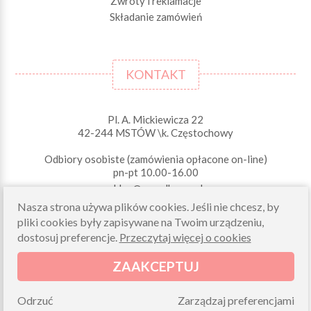
Zwroty i reklamacje
Składanie zamówień
KONTAKT
Pl. A. Mickiewicza 22
42-244 MSTÓW \k. Częstochowy
Odbiory osobiste (zamówienia opłacone on-line)
pn-pt 10.00-16.00
sklep@morelkowe.pl
+48 34 506 50 60
Nasza strona używa plików cookies. Jeśli nie chcesz, by
+48 34 506 50 70
pliki cookies były zapisywane na Twoim urządzeniu,
dostosuj preferencje.
Przeczytaj więcej o cookies
NIP 573 262 56 01
ZAAKCEPTUJ
Odrzuć
Zarządzaj preferencjami