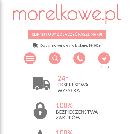
KLIKNIJ TU BY ZOBACZYĆ NASZE MARKI
Do darmowej wysyłki brakuje:
99.00 zł
(
0
SZT.)
24h
EKSPRESOWA
WYSYŁKA
100%
BEZPIECZEŃSTWA
ZAKUPÓW
100%