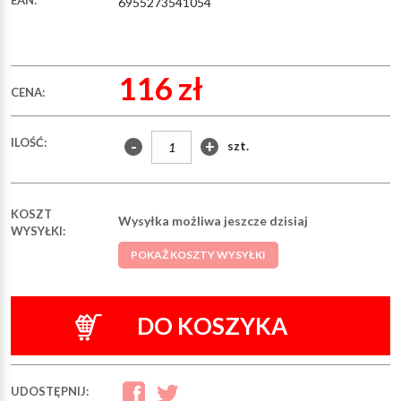
6955273541054
116 zł
CENA:
ILOŚĆ:
-
+
szt.
KOSZT
Wysyłka możliwa jeszcze dzisiaj
WYSYŁKI:
POKAŻ KOSZTY WYSYŁKI
DO KOSZYKA
UDOSTĘPNIJ: