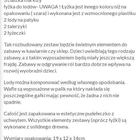
łyżka do lodów- UWAGA ! Łyżka jest innego koloru niż na
opakowaniu ( szara) i wykonana jest z wzmocnionego plastiku
2 lody na patyku
2 talerzyki
2 łyżeczki
Tak rozbudowany zestaw będzie świetnym elementem do
zabawy w kawiarnie czy sklep. Dzieci uwielbiają tego rodzaju
zabawy, a z takim wyposażeniem będą miały jeszcze większą
frajdę. Zabawy w odgrywanie ról bardzo dobrze wpływa na
rozwój wyobraźni dzieci.
Lody można komponować według własnego upodobania.
Wafle są wyposażone w palik na który nakłada się
poszczególne gałki mając pewność, że żadna z nich nie
spadnie.
Całość jest zapakowana w estetyczne pudełeczko z
uchwytem. Wszystkie elementy zestawy (oprócz łyżki) są
wykonane z solidnego drewna.
Wymiary opakowania: 19 x 12 x 14cm