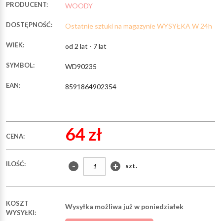
PRODUCENT:
WOODY
DOSTĘPNOŚĆ:
Ostatnie sztuki na magazynie WYSYŁKA W 24h
WIEK:
od 2 lat - 7 lat
SYMBOL:
WD90235
EAN:
8591864902354
64 zł
CENA:
ILOŚĆ:
-
+
szt.
KOSZT
Wysyłka możliwa już w poniedziałek
WYSYŁKI: