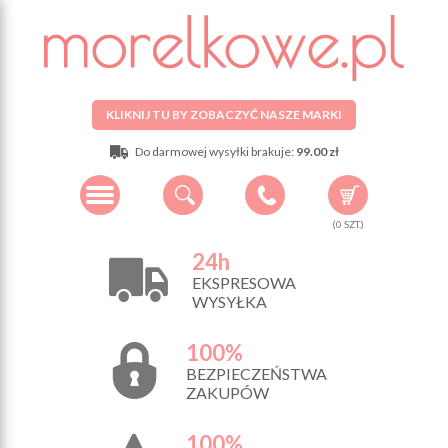
KLIKNIJ TU BY ZOBACZYĆ NASZE MARKI
Do darmowej wysyłki brakuje:
99.00 zł
(
0
SZT.)
24h
EKSPRESOWA
WYSYŁKA
100%
BEZPIECZEŃSTWA
ZAKUPÓW
100%