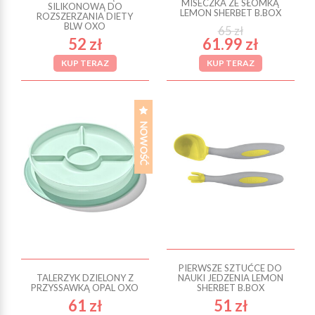
MISECZKA ZE SŁOMKĄ
SILIKONOWĄ DO
LEMON SHERBET B.BOX
ROZSZERZANIA DIETY
BLW OXO
65 zł
52 zł
61.99 zł
KUP TERAZ
KUP TERAZ
PIERWSZE SZTUĆCE DO
TALERZYK DZIELONY Z
NAUKI JEDZENIA LEMON
PRZYSSAWKĄ OPAL OXO
SHERBET B.BOX
61 zł
51 zł