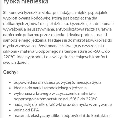
rybka niebieska
Silikonowa łyżeczka rybka, posiadająca miękką, specjalnie
wyprofilowaną końcówkę, która jest bezpieczna dla
delikatnych zębów i dziąseł dziecka. Łyżeczka jest doskonale
wyważona, a jej usztywniana, antypoślizgowa rączka ułatwia
nabieranie pokarmu przez dziecko. Idealna podczas nauki
samodzielnego jedzenia. Nadaje się do mikrofalówki oraz do
mycia w zmywarce. Wykonana z łatwego w czyszczeniu
silikonu - materiału odpornego na temperaturę od -50°C do
220°C. Idealny produkt dla wszystkich ceniących komfort
swoich dzieci!
Cechy:
odpowiednia dla dzieci powyżej 6. miesiąca życia
idealna do nauki samodzielnego jedzenia
wykonana z łatwego w czyszczeniu materiału
odpornego na temperaturę od -50°C do 220°C
nadaje się do mikrofalówki oraz do mycia w zmywarce
wolna od BPA
materiał: elastyczny silikon odpowiedni do kontaktu z