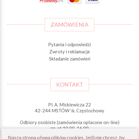
ZAMÓWIENIA
Pytania i odpowiedzi
Zwroty i reklamacje
Składanie zamówień
KONTAKT
Pl. A. Mickiewicza 22
42-244 MSTÓW \k. Częstochowy
Odbiory osobiste (zamówienia opłacone on-line)
pn-pt 10.00-16.00
sklep@morelkowe.pl
Nasza strona używa plików cookies. Jeśli nie chcesz, by