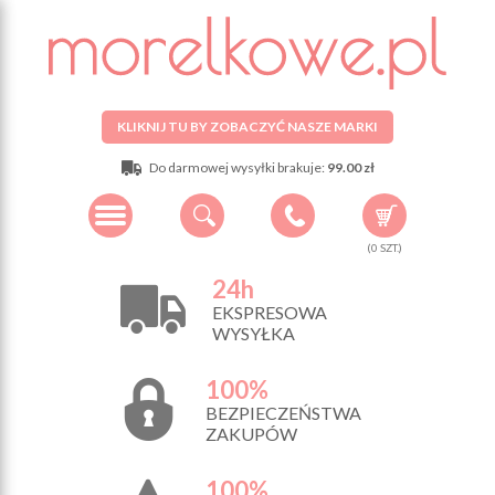
KLIKNIJ TU BY ZOBACZYĆ NASZE MARKI
Do darmowej wysyłki brakuje:
99.00 zł
(
0
SZT.)
24h
EKSPRESOWA
WYSYŁKA
100%
BEZPIECZEŃSTWA
ZAKUPÓW
100%