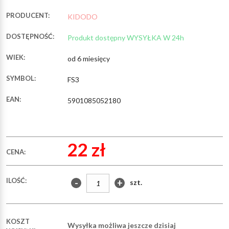
PRODUCENT:
KIDODO
DOSTĘPNOŚĆ:
Produkt dostępny WYSYŁKA W 24h
WIEK:
od 6 miesięcy
SYMBOL:
FS3
EAN:
5901085052180
22 zł
CENA:
ILOŚĆ:
-
+
szt.
KOSZT
Wysyłka możliwa jeszcze dzisiaj