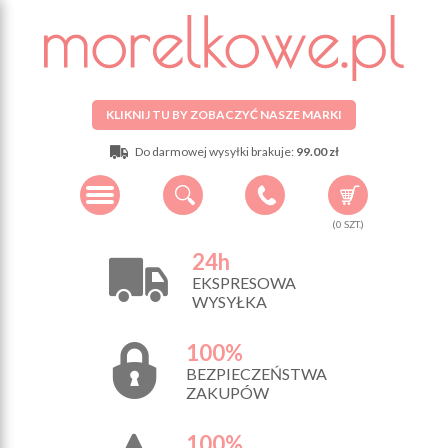
KLIKNIJ TU BY ZOBACZYĆ NASZE MARKI
Do darmowej wysyłki brakuje:
99.00 zł
(
0
SZT.)
24h
EKSPRESOWA
WYSYŁKA
100%
BEZPIECZEŃSTWA
ZAKUPÓW
100%