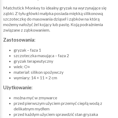
Matchstick Monkey to idealny gryzak na wyrzynające się
ząbki. Z tyłu główki małpka posiada miękką silikonową
szczoteczkę do masowania dziąseł i ząbków na którą
możemy nałożyć żel kojący lub pastę. Koją podrażnienia
związane z ząbkowaniem.
Zastosowania:
gryzak – faza 1
szczoteczka masująca – faza 2
gryzak terapeutyczny
wiek: O+
materiał: silikon spożywczy
wymiary: 14 × 11 × 2 cm
Użytkowanie:
można myć w zmywarce
przed pierwszym użyciem przemyć ciepłą wodą z
delikatnym mydłem
przed każdym użyciem sprawdzić stan gryzaka