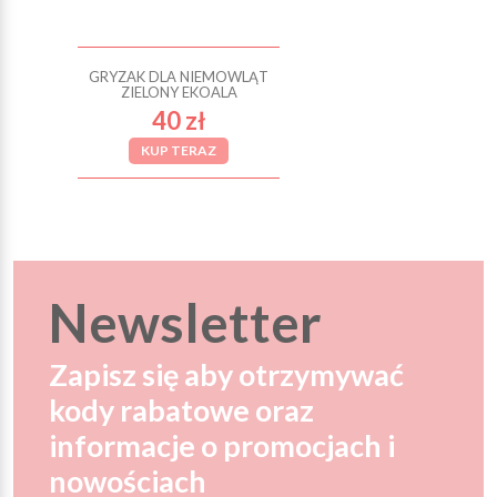
GRYZAK DLA NIEMOWLĄT
ZIELONY EKOALA
40 zł
KUP TERAZ
Newsletter
Zapisz się aby otrzymywać
kody rabatowe oraz
informacje o promocjach i
nowościach