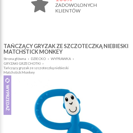
ZADOWOLONYCH
KLIENTÓW
TAŃCZĄCY GRYZAK ZE SZCZOTECZKĄ NIEBIESKI
MATCHSTICK MONKEY
Strona główna
›
DZIECKO
›
WYPRAWKA
›
GRYZAKI GRZECHOTKI
›
Tańczący gryzak ze szczoteczką niebieski
Matchstick Monkey