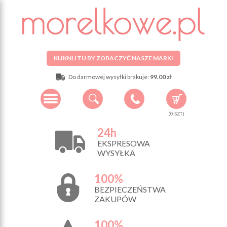
KLIKNIJ TU BY ZOBACZYĆ NASZE MARKI
Do darmowej wysyłki brakuje:
99.00 zł
(
0
SZT.)
24h
EKSPRESOWA
WYSYŁKA
100%
BEZPIECZEŃSTWA
ZAKUPÓW
100%