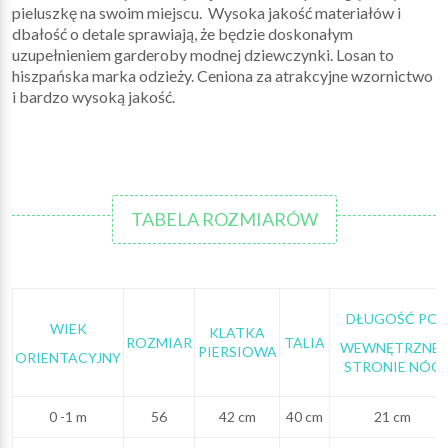
pieluszkę na swoim miejscu. Wysoka jakość materiałów i
dbałość o detale sprawiają, że będzie doskonałym
uzupełnieniem garderoby modnej dziewczynki. Losan to
hiszpańska marka odzieży. Ceniona za atrakcyjne wzornictwo
i bardzo wysoką jakość.
TABELA ROZMIARÓW
DŁUGOŚĆ PO
WIEK
KLATKA
ROZMIAR
TALIA
WEWNĘTRZNEJ
PIERSIOWA
ORIENTACYJNY
STRONIE NÓG
0 -1 m
56
42 cm
40 cm
21 cm