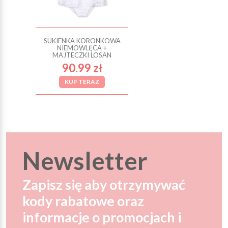
SUKIENKA KORONKOWA
NIEMOWLĘCA +
MAJTECZKI LOSAN
90.99 zł
KUP TERAZ
Newsletter
Zapisz się aby otrzymywać
kody rabatowe oraz
informacje o promocjach i