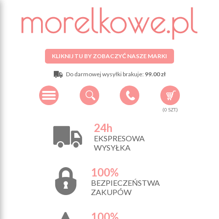
KLIKNIJ TU BY ZOBACZYĆ NASZE MARKI
Do darmowej wysyłki brakuje:
99.00 zł
(
0
SZT.)
24h
EKSPRESOWA
WYSYŁKA
100%
BEZPIECZEŃSTWA
ZAKUPÓW
100%