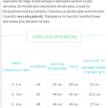
napisami do tego kontrastująca lamówka wokół szyjki
sprawia, że model jest niezwykle atrakcyjny. Losan to
hiszpańska marka odzieży. Ceniona za atrakcyjne wzornictwo
i bardzo
wysoką jakość.
Rampersy to bardzo komfortowe
dla maluszka ubranie na lato.
TABELA ROZMIARÓW
DŁUGOŚĆ PO
WIEK
KLATKA
ROZMIAR
TALIA
WEWNĘTRZNEJ
PIERSIOWA
ORIENTACYJNY
STRONIE NÓG
0 -1 m
56
42 cm
40 cm
21 cm
1 - 3 m
62
44 cm
42 cm
23,5 cm
3 - 6 m
68
46 cm
44 cm
27 cm