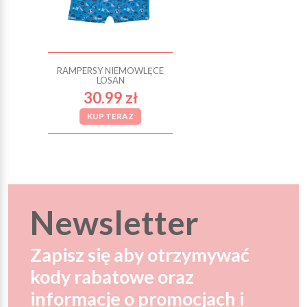
RAMPERSY NIEMOWLĘCE
LOSAN
30.99 zł
KUP TERAZ
Newsletter
Zapisz się aby otrzymywać
kody rabatowe oraz
informacje o promocjach i