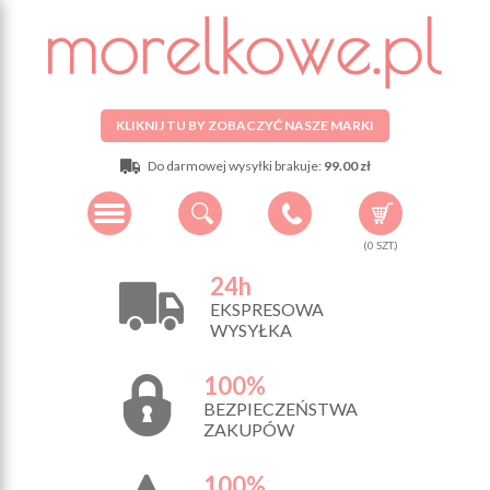
KLIKNIJ TU BY ZOBACZYĆ NASZE MARKI
Do darmowej wysyłki brakuje:
99.00 zł
(
0
SZT.)
24h
EKSPRESOWA
WYSYŁKA
100%
BEZPIECZEŃSTWA
ZAKUPÓW
100%