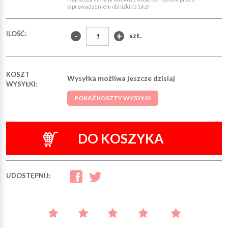
wprowadzeniem obniżki to 16 zł
ILOŚĆ:
-
+
szt.
KOSZT
Wysyłka możliwa jeszcze dzisiaj
WYSYŁKI:
POKAŻ KOSZTY WYSYŁKI
DO KOSZYKA
UDOSTĘPNIJ: