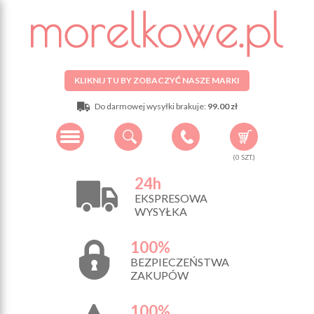
KLIKNIJ TU BY ZOBACZYĆ NASZE MARKI
Do darmowej wysyłki brakuje:
99.00 zł
(
0
SZT.)
24h
EKSPRESOWA
WYSYŁKA
100%
BEZPIECZEŃSTWA
ZAKUPÓW
100%