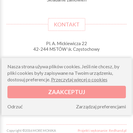
KONTAKT
Pl. A. Mickiewicza 22
42-244 MSTÓW \k. Częstochowy
Odbiory osobiste (zamówienia opłacone on-line)
pn-pt 10.00-16.00
Nasza strona używa plików cookies. Jeśli nie chcesz, by
pliki cookies były zapisywane na Twoim urządzeniu,
sklep@morelkowe.pl
dostosuj preferencje.
Przeczytaj więcej o cookies
+48 34 506 50 60
+48 34 506 50 70
ZAAKCEPTUJ
NIP 573 262 56 01
Odrzuć
Zarządzaj preferencjami
Copyright ©2016 MORE MONIKA
Projekt i wykonanie: Redhand.pl