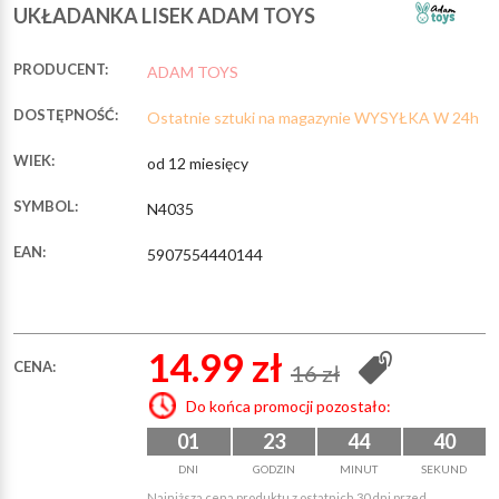
UKŁADANKA LISEK ADAM TOYS
PRODUCENT:
ADAM TOYS
DOSTĘPNOŚĆ:
Ostatnie sztuki na magazynie WYSYŁKA W 24h
WIEK:
od 12 miesięcy
SYMBOL:
N4035
EAN:
5907554440144
14.99 zł
CENA:
16 zł
Do końca promocji pozostało:
01
23
44
39
DNI
GODZIN
MINUT
SEKUND
Najniższa cena produktu z ostatnich 30 dni przed