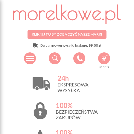
KLIKNIJ TU BY ZOBACZYĆ NASZE MARKI
Do darmowej wysyłki brakuje:
99.00 zł
(
0
SZT.)
24h
EKSPRESOWA
WYSYŁKA
100%
BEZPIECZEŃSTWA
ZAKUPÓW
100%