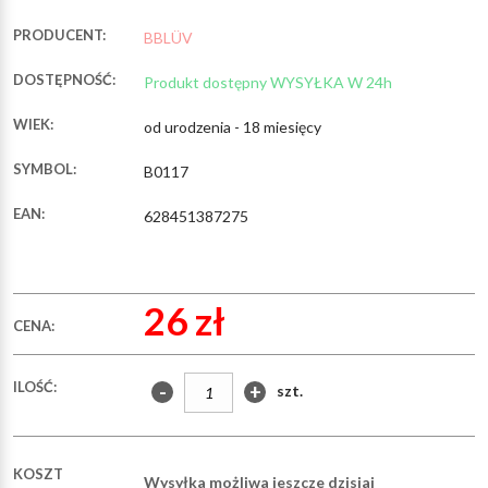
PRODUCENT:
BBLÜV
DOSTĘPNOŚĆ:
Produkt dostępny WYSYŁKA W 24h
WIEK:
od urodzenia - 18 miesięcy
SYMBOL:
B0117
EAN:
628451387275
26 zł
CENA:
ILOŚĆ:
-
+
szt.
KOSZT
Wysyłka możliwa jeszcze dzisiaj