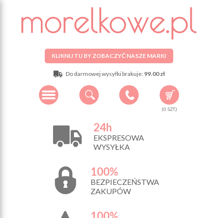
KLIKNIJ TU BY ZOBACZYĆ NASZE MARKI
Do darmowej wysyłki brakuje:
99.00 zł
(
0
SZT.)
24h
EKSPRESOWA
WYSYŁKA
100%
BEZPIECZEŃSTWA
ZAKUPÓW
100%