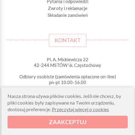
Pytania i odpowiedzi
Zwroty i reklamacje
Składanie zamówień
KONTAKT
Pl. A. Mickiewicza 22
42-244 MSTÓW \k. Częstochowy
Odbiory osobiste (zamówienia opłacone on-line)
pn-pt 10.00-16.00
sklep@morelkowe.pl
Nasza strona używa plików cookies. Jeśli nie chcesz, by
+48 34 506 50 60
+48 34 506 50 70
pliki cookies były zapisywane na Twoim urządzeniu,
dostosuj preferencje.
Przeczytaj więcej o cookies
NIP 573 262 56 01
ZAAKCEPTUJ