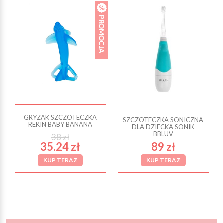
GRYZAK SZCZOTECZKA
SZCZOTECZKA SONICZNA
REKIN BABY BANANA
DLA DZIECKA SONIK
BBLUV
38 zł
35.24 zł
89 zł
KUP TERAZ
KUP TERAZ