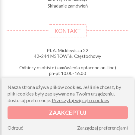
Składanie zamówień
KONTAKT
Pl. A. Mickiewicza 22
42-244 MSTÓW \k. Częstochowy
Odbiory osobiste (zamówienia opłacone on-line)
pn-pt 10.00-16.00
sklep@morelkowe.pl
Nasza strona używa plików cookies. Jeśli nie chcesz, by
+48 34 506 50 60
+48 34 506 50 70
pliki cookies były zapisywane na Twoim urządzeniu,
dostosuj preferencje.
Przeczytaj więcej o cookies
NIP 573 262 56 01
ZAAKCEPTUJ
Odrzuć
Zarządzaj preferencjami