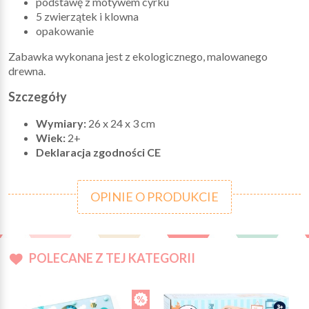
podstawę z motywem cyrku
5 zwierzątek i klowna
opakowanie
Zabawka wykonana jest z ekologicznego, malowanego
drewna.
Szczegóły
Wymiary:
26 x 24 x 3 cm
Wiek:
2+
Deklaracja zgodności CE
OPINIE O PRODUKCIE
POLECANE Z TEJ KATEGORII