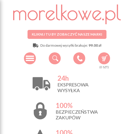
KLIKNIJ TU BY ZOBACZYĆ NASZE MARKI
Do darmowej wysyłki brakuje:
99.00 zł
(
0
SZT.)
24h
EKSPRESOWA
WYSYŁKA
100%
BEZPIECZEŃSTWA
ZAKUPÓW
100%