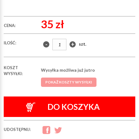
35 zł
CENA:
ILOŚĆ:
-
+
szt.
KOSZT
Wysyłka możliwa już jutro
WYSYŁKI:
POKAŻ KOSZTY WYSYŁKI
DO KOSZYKA
UDOSTĘPNIJ: