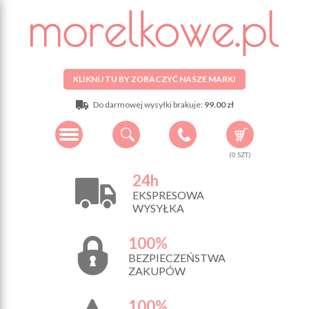
KLIKNIJ TU BY ZOBACZYĆ NASZE MARKI
Do darmowej wysyłki brakuje:
99.00 zł
(
0
SZT.)
24h
EKSPRESOWA
WYSYŁKA
100%
BEZPIECZEŃSTWA
ZAKUPÓW
100%