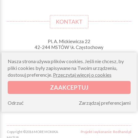
KONTAKT
Pl. A. Mickiewicza 22
42-244 MSTÓW \k. Częstochowy
Odbiory osobiste (zamówienia opłacone on-line)
Nasza strona używa plików cookies. Jeśli nie chcesz, by
pn-pt 10.00-16.00
pliki cookies były zapisywane na Twoim urządzeniu,
sklep@morelkowe.pl
dostosuj preferencje.
Przeczytaj więcej o cookies
+48 34 506 50 60
+48 34 506 50 70
ZAAKCEPTUJ
NIP 573 262 56 01
Odrzuć
Zarządzaj preferencjami
Copyright ©2016 MORE MONIKA
Projekt i wykonanie: Redhand.pl
MAZUR