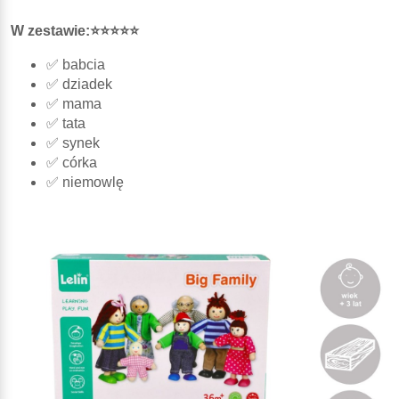
W zestawie:⭐⭐⭐⭐⭐
✅ babcia
✅ dziadek
✅ mama
✅ tata
✅ synek
✅ córka
✅ niemowlę