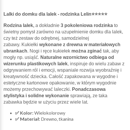
Lalki do domku dla lalek - rodzinka Lelin⭐⭐⭐⭐⭐
Rodzina lalek,
a dokładnie
3 pokoleniowa rodzinka
to
świetny pomysł zarówno na uzupełnienie domku dla lalek,
czy też zestaw do odrębnej, samodzielnej
zabawy. Kukiełki
wykonane z drewna w materiałowych
ubrankach
. Nogi i ręce kukiełek
można zginać
tak, aby
mogły np. usiąść.
Naturalne wzornictwo odbiega od
wizerunku plastikowych lalek
, inspiruje do wielu zabaw z
odgrywaniem ról i emocji, wspaniale rozwija wyobraźnię i
kreatywność dziecka. Całość zapakowana w wygodne i
estetyczne kartonowe opakowanie, w którym wygodnie
możemy przechowywać laleczki.
Ponadczasowa
stylistyka i solidne wykonanie
sprawiają, ze taka
zabawka będzie w użyciu przez wiele lat.
✅ Kolor:
Wielokolorowy
✅ Materiał:
Drewno, tkanina