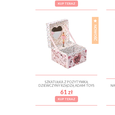
KUP TERAZ
SZKATUŁKA Z POZYTYWKĄ
DZIEWCZYNY RZĄDZĄ ADAM TOYS
NA
61 zł
KUP TERAZ