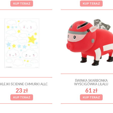
KUP TERAZ
KUP TERAZ
ŚWINKA SKARBONKA
KLEJKI ŚCIENNE CHMURKI ALLC
WYŚCIGÓWKA LILALU
23 zł
61 zł
KUP TERAZ
KUP TERAZ