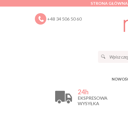
STRONA GŁÓWNA
+48 34 506 50 60
NOWOŚC
24h
EKSPRESOWA
WYSYŁKA