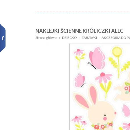
NAKLEJKI ŚCIENNE KRÓLICZKI ALLC
Nazwa:
Płeć
Strona główna
›
DZIECKO
›
ZABAWKI
›
AKCESORIA DO 
Wiek
Kolor
dziecka:
Wzór
Rozmiar:
Nowości,
promocje: