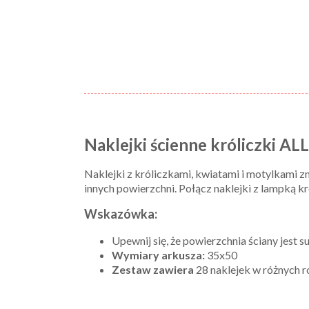
Naklejki ścienne króliczki AL
Naklejki z króliczkami, kwiatami i motylkami z
innych powierzchni. Połącz naklejki z lampką k
Wskazówka:
Upewnij się, że powierzchnia ściany jest s
Wymiary arkusza:
35x50
Zestaw zawiera
28 naklejek w różnych 