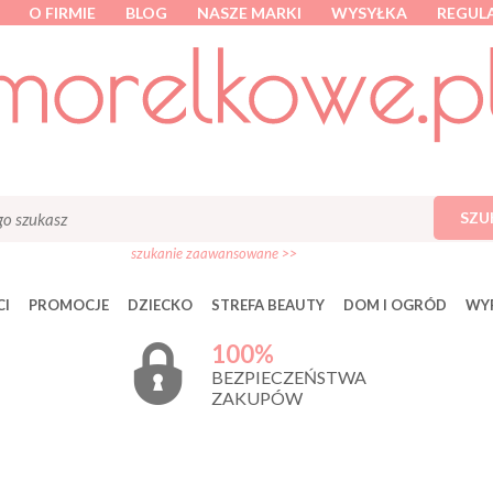
O FIRMIE
BLOG
NASZE MARKI
WYSYŁKA
REGUL
SZU
szukanie zaawansowane >>
I
PROMOCJE
DZIECKO
STREFA BEAUTY
DOM I OGRÓD
WY
100%
BEZPIECZEŃSTWA
ZAKUPÓW