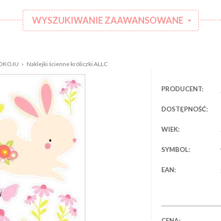
WYSZUKIWANIE ZAAWANSOWANE
:
Kategoria:
POKOJU
›
Naklejki ścienne króliczki ALLC
Rodzaj
:
ubranka:
PRODUCENT:
:
Marka:
DOSTĘPNOŚĆ:
WIEK:
SYMBOL:
EAN:
CENA: