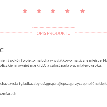
OPIS PRODUKTU
LC
mienią pokój Twojego malucha w wyjątkowo magiczne miejsce. Nakle
róliczkiem również marki LLC a całość nada wspaniałego uroku.
ucha, czysta i gładka, aby osiągnąć najlepszą przyczepność naklejk
rozmiarach