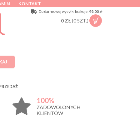
AMIN
KONTAKT
Do darmowej wysyłki brakuje:
99.00 zł
0
ZŁ
(
0
SZT.)
KAJ
PRZEDAŻ
100%
ZADOWOLONYCH
KLIENTÓW