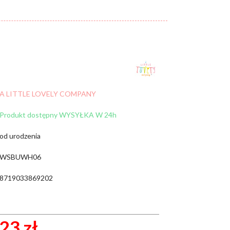
Cena:
od:
do:
WYCZYŚĆ FILTRY
A LITTLE LOVELY COMPANY
ZNAJDŹ
Produkt dostępny WYSYŁKA W 24h
od urodzenia
WSBUWH06
8719033869202
23 zł