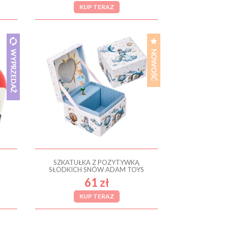
KUP TERAZ
SZKATUŁKA Z POZYTYWKĄ
SŁODKICH SNÓW ADAM TOYS
61 zł
KUP TERAZ