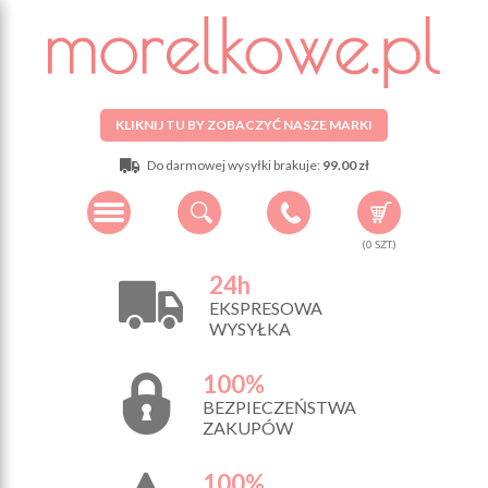
KLIKNIJ TU BY ZOBACZYĆ NASZE MARKI
Do darmowej wysyłki brakuje:
99.00 zł
(
0
SZT.)
24h
EKSPRESOWA
WYSYŁKA
100%
BEZPIECZEŃSTWA
ZAKUPÓW
100%