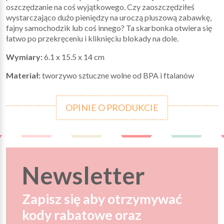
oszczędzanie na coś wyjątkowego. Czy zaoszczędziłeś
wystarczająco dużo pieniędzy na uroczą pluszową zabawkę,
fajny samochodzik lub coś innego? Ta skarbonka otwiera się
łatwo po przekręceniu i kliknięciu blokady na dole.
Wymiary:
6.1 x 15.5 x 14 cm
Materiał:
tworzywo sztuczne wolne od BPA i ftalanów
OPINIE O PRODUKCIE
Newsletter
Zapisz się aby otrzymywać
kody rabatowe oraz