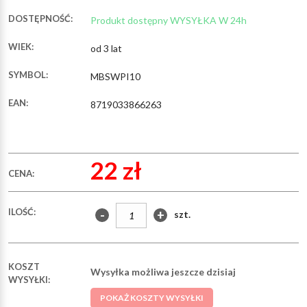
DOSTĘPNOŚĆ:
Produkt dostępny WYSYŁKA W 24h
WIEK:
od 3 lat
SYMBOL:
MBSWPI10
EAN:
8719033866263
22 zł
CENA:
ILOŚĆ:
-
+
szt.
KOSZT
Wysyłka możliwa jeszcze dzisiaj
WYSYŁKI:
POKAŻ KOSZTY WYSYŁKI