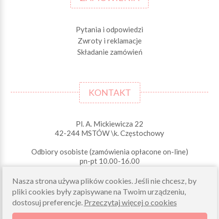
Pytania i odpowiedzi
Zwroty i reklamacje
Składanie zamówień
KONTAKT
Pl. A. Mickiewicza 22
42-244 MSTÓW \k. Częstochowy
Odbiory osobiste (zamówienia opłacone on-line)
pn-pt 10.00-16.00
sklep@morelkowe.pl
Nasza strona używa plików cookies. Jeśli nie chcesz, by
+48 34 506 50 60
pliki cookies były zapisywane na Twoim urządzeniu,
+48 34 506 50 70
dostosuj preferencje.
Przeczytaj więcej o cookies
NIP 573 262 56 01