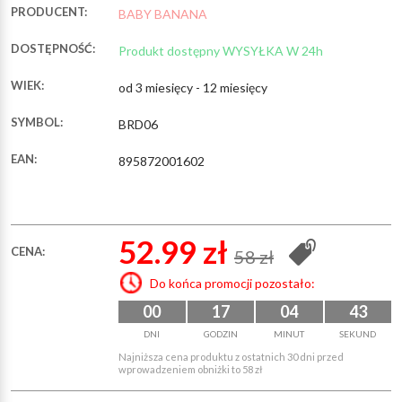
PRODUCENT:
BABY BANANA
DOSTĘPNOŚĆ:
Produkt dostępny WYSYŁKA W 24h
WIEK:
od 3 miesięcy - 12 miesięcy
SYMBOL:
BRD06
EAN:
895872001602
52.99 zł
CENA:
58 zł
Do końca promocji pozostało:
00
17
04
43
DNI
GODZIN
MINUT
SEKUND
Najniższa cena produktu z ostatnich 30 dni przed
wprowadzeniem obniżki to 58 zł