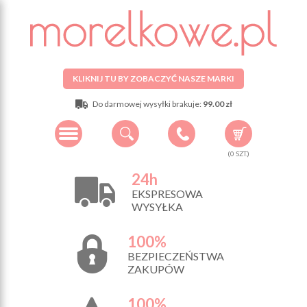
KLIKNIJ TU BY ZOBACZYĆ NASZE MARKI
Do darmowej wysyłki brakuje:
99.00 zł
(
0
SZT.)
24h
EKSPRESOWA
WYSYŁKA
100%
BEZPIECZEŃSTWA
ZAKUPÓW
100%