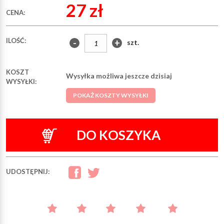
27 zł
CENA:
ILOŚĆ:
-
+
szt.
KOSZT
Wysyłka możliwa jeszcze dzisiaj
WYSYŁKI:
POKAŻ KOSZTY WYSYŁKI
DO KOSZYKA
UDOSTĘPNIJ: