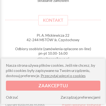
Składanie zamówień
KONTAKT
Pl. A. Mickiewicza 22
42-244 MSTÓW \k. Częstochowy
Odbiory osobiste (zamówienia opłacone on-line)
pn-pt 10.00-16.00
sklep@morelkowe.pl
+48 34 506 50 60
Nasza strona używa plików cookies. Jeśli nie chcesz, by
+48 34 506 50 70
pliki cookies były zapisywane na Twoim urządzeniu,
dostosuj preferencje.
Przeczytaj więcej o cookies
NIP 573 262 56 01
ZAAKCEPTUJ
Odrzuć
Zarządzaj preferencjami
Copyright ©2016 MORE MONIKA
Projekt i wykonanie: Redhand.pl