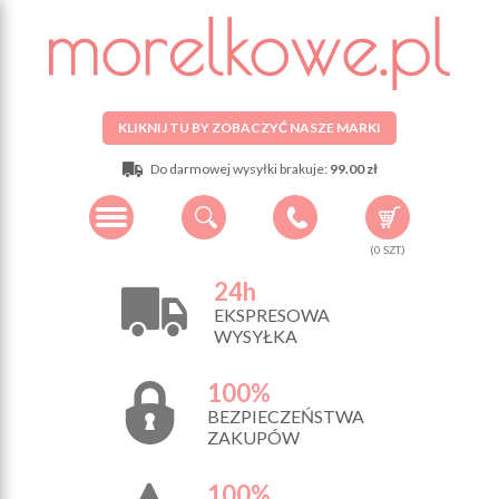
KLIKNIJ TU BY ZOBACZYĆ NASZE MARKI
Do darmowej wysyłki brakuje:
99.00 zł
(
0
SZT.)
24h
EKSPRESOWA
WYSYŁKA
100%
BEZPIECZEŃSTWA
ZAKUPÓW
100%