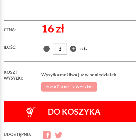
16 zł
CENA:
ILOŚĆ:
-
+
szt.
KOSZT
Wysyłka możliwa już w poniedziałek
WYSYŁKI:
POKAŻ KOSZTY WYSYŁKI
DO KOSZYKA
UDOSTĘPNIJ: