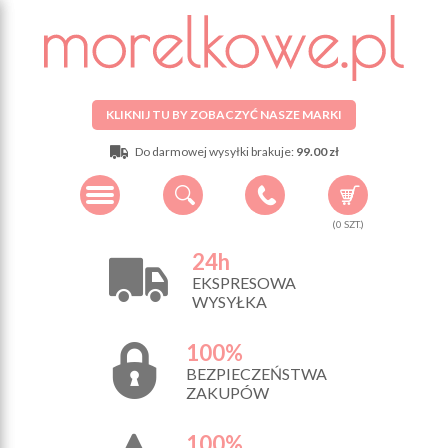
KLIKNIJ TU BY ZOBACZYĆ NASZE MARKI
Do darmowej wysyłki brakuje:
99.00 zł
(
0
SZT.)
24h
EKSPRESOWA
WYSYŁKA
100%
BEZPIECZEŃSTWA
ZAKUPÓW
100%