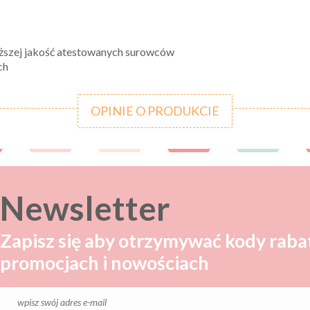
yższej jakość atestowanych surowców
ch
OPINIE O PRODUKCIE
Newsletter
Zapisz się aby otrzymywać kody raba
promocjach i nowościach