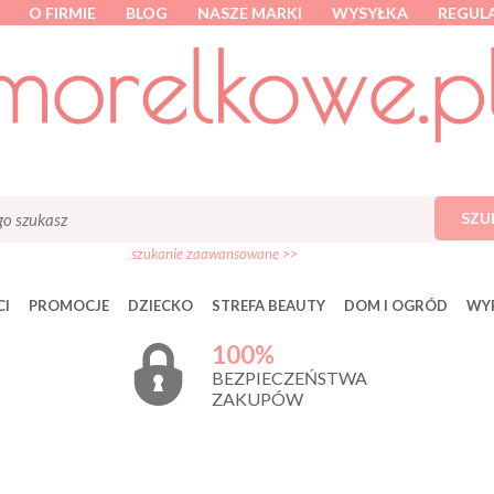
O FIRMIE
BLOG
NASZE MARKI
WYSYŁKA
REGUL
SZU
szukanie zaawansowane >>
I
PROMOCJE
DZIECKO
STREFA BEAUTY
DOM I OGRÓD
WY
100%
BEZPIECZEŃSTWA
ZAKUPÓW