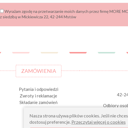
Wyrażam zgodę na przetwarzanie moich danych przez firmę MORE
z siedzibą w Mickiewicza 22, 42-244 Mstów
ZAMÓWIENIA
Pytania i odpowiedzi
42-2
Zwroty i reklamacje
Składanie zamówień
Odbiory osob
Nasza strona używa plików cookies. Jeśli nie chce
dostosuj preferencje.
Przeczytaj więcej o cookies