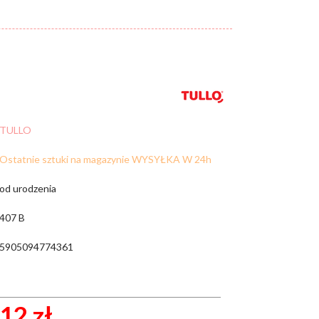
Cena:
od:
do:
WYCZYŚĆ FILTRY
TULLO
ZNAJDŹ
Ostatnie sztuki na magazynie WYSYŁKA W 24h
od urodzenia
407 B
5905094774361
12 zł