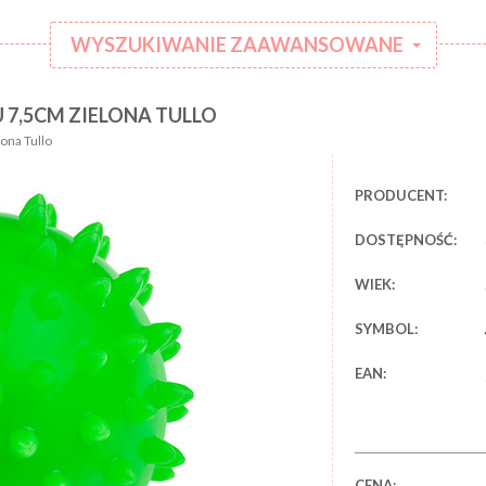
WYSZUKIWANIE ZAAWANSOWANE
 7,5CM ZIELONA TULLO
:
Kategoria:
ona Tullo
Rodzaj
:
ubranka:
PRODUCENT:
:
Marka:
DOSTĘPNOŚĆ:
WIEK:
SYMBOL:
EAN:
CENA: