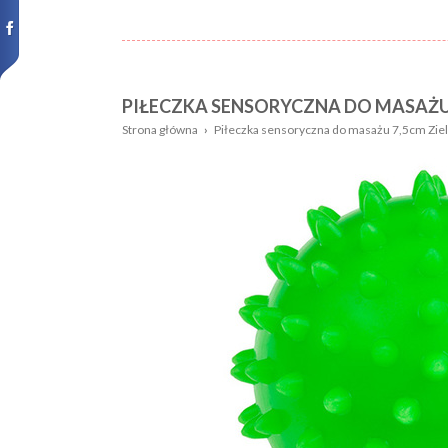
PIŁECZKA SENSORYCZNA DO MASAŻU
Nazwa:
Płeć
Strona główna
›
Piłeczka sensoryczna do masażu 7,5cm Ziel
Wiek
Kolor
dziecka:
Wzór
Rozmiar:
Nowości,
promocje: