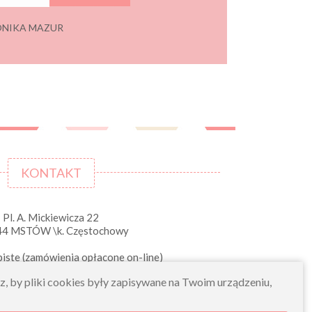
 MONIKA MAZUR
KONTAKT
Pl. A. Mickiewicza 22
44 MSTÓW \k. Częstochowy
iste (zamówienia opłacone on-line)
pn-pt 10.00-16.00
sz, by pliki cookies były zapisywane na Twoim urządzeniu,
sklep@morelkowe.pl
+48 34 506 50 60