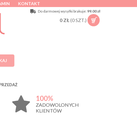
AMIN
KONTAKT
Do darmowej wysyłki brakuje:
99.00 zł
0
ZŁ
(
0
SZT.)
KAJ
PRZEDAŻ
100%
ZADOWOLONYCH
KLIENTÓW