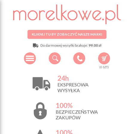
KLIKNIJ TU BY ZOBACZYĆ NASZE MARKI
Do darmowej wysyłki brakuje:
99.00 zł
(
0
SZT.)
24h
EKSPRESOWA
WYSYŁKA
100%
BEZPIECZEŃSTWA
ZAKUPÓW
100%