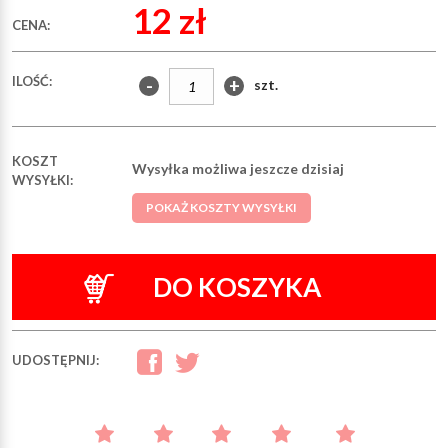
12 zł
CENA:
ILOŚĆ:
-
+
szt.
KOSZT
Wysyłka możliwa jeszcze dzisiaj
WYSYŁKI:
POKAŻ KOSZTY WYSYŁKI
DO KOSZYKA
UDOSTĘPNIJ: