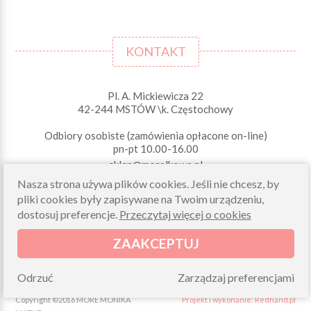
KONTAKT
Pl. A. Mickiewicza 22
42-244 MSTÓW \k. Częstochowy
Odbiory osobiste (zamówienia opłacone on-line)
pn-pt 10.00-16.00
sklep@morelkowe.pl
+48 34 506 50 60
Nasza strona używa plików cookies. Jeśli nie chcesz, by
+48 34 506 50 70
pliki cookies były zapisywane na Twoim urządzeniu,
dostosuj preferencje.
Przeczytaj więcej o cookies
NIP 573 262 56 01
ZAAKCEPTUJ
Odrzuć
Zarządzaj preferencjami
Copyright ©2016 MORE MONIKA
Projekt i wykonanie: Redhand.pl