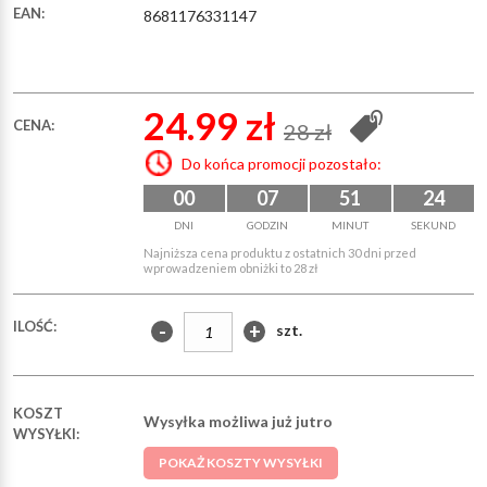
EAN:
8681176331147
24.99 zł
CENA:
28 zł
Do końca promocji pozostało:
00
07
51
23
DNI
GODZIN
MINUT
SEKUND
Najniższa cena produktu z ostatnich 30 dni przed
wprowadzeniem obniżki to 28 zł
ILOŚĆ:
-
+
szt.
KOSZT
Wysyłka możliwa już jutro
WYSYŁKI:
POKAŻ KOSZTY WYSYŁKI