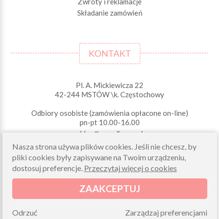
Zwroty i reklamacje
Składanie zamówień
KONTAKT
Pl. A. Mickiewicza 22
42-244 MSTÓW \k. Częstochowy
Odbiory osobiste (zamówienia opłacone on-line)
pn-pt 10.00-16.00
sklep@morelkowe.pl
+48 34 506 50 60
Nasza strona używa plików cookies. Jeśli nie chcesz, by
+48 34 506 50 70
pliki cookies były zapisywane na Twoim urządzeniu,
dostosuj preferencje.
Przeczytaj więcej o cookies
NIP 573 262 56 01
ZAAKCEPTUJ
Odrzuć
Zarządzaj preferencjami