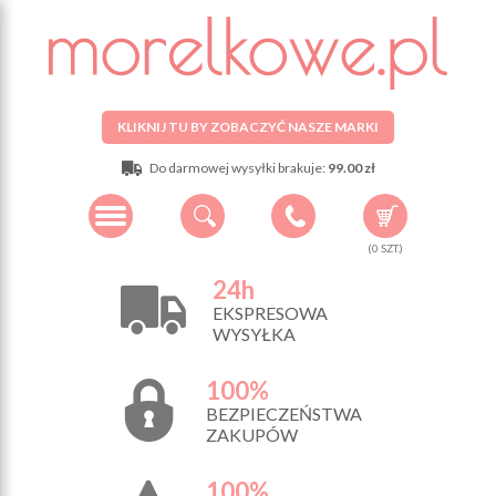
KLIKNIJ TU BY ZOBACZYĆ NASZE MARKI
Do darmowej wysyłki brakuje:
99.00 zł
(
0
SZT.)
24h
EKSPRESOWA
WYSYŁKA
100%
BEZPIECZEŃSTWA
ZAKUPÓW
100%