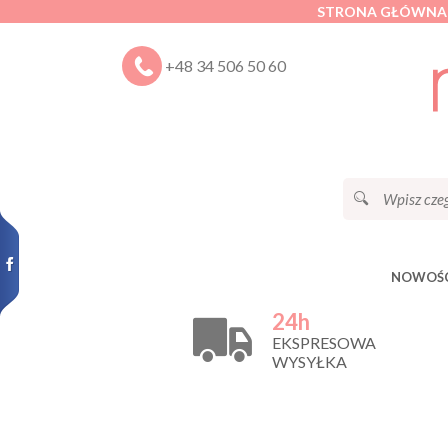
STRONA GŁÓWNA
+48 34 506 50 60
NOWOŚC
24h
EKSPRESOWA
WYSYŁKA