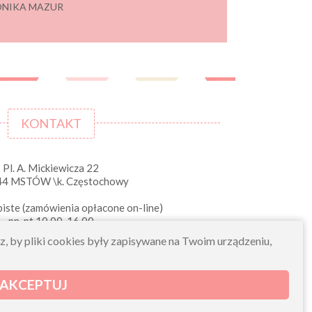
 MONIKA MAZUR
KONTAKT
Pl. A. Mickiewicza 22
44 MSTÓW \k. Częstochowy
iste (zamówienia opłacone on-line)
pn-pt 10.00-16.00
sklep@morelkowe.pl
sz, by pliki cookies były zapisywane na Twoim urządzeniu,
+48 34 506 50 60
+48 34 506 50 70
AKCEPTUJ
NIP 573 262 56 01