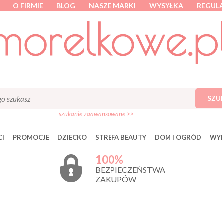
O FIRMIE
BLOG
NASZE MARKI
WYSYŁKA
REGUL
SZU
szukanie zaawansowane >>
I
PROMOCJE
DZIECKO
STREFA BEAUTY
DOM I OGRÓD
WY
100%
BEZPIECZEŃSTWA
ZAKUPÓW