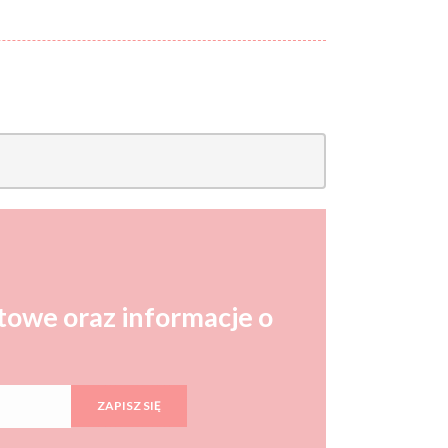
Cena:
od:
do:
WYCZYŚĆ FILTRY
ZNAJDŹ
towe oraz informacje o
ZAPISZ SIĘ