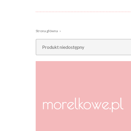
Strona główna
›
Nazwa:
Płeć
Wiek
Kolor
Produkt niedostępny
dziecka:
Wzór
Rozmiar:
Nowości,
promocje: