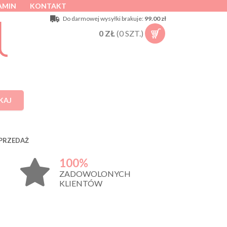
AMIN
KONTAKT
Do darmowej wysyłki brakuje:
99.00 zł
0
ZŁ
(
0
SZT.)
KAJ
PRZEDAŻ
100%
ZADOWOLONYCH
KLIENTÓW