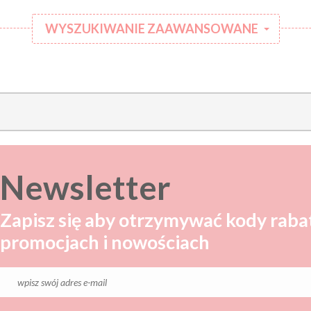
WYSZUKIWANIE ZAAWANSOWANE
:
Kategoria:
Rodzaj
:
ubranka:
:
Marka:
Newsletter
Zapisz się aby otrzymywać kody raba
promocjach i nowościach