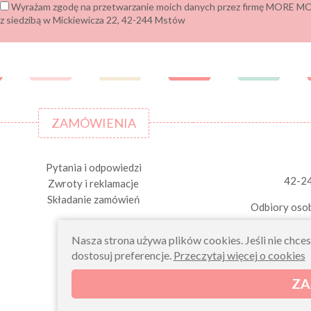
Wyrażam zgodę na przetwarzanie moich danych przez firmę MORE
z siedzibą w Mickiewicza 22, 42-244 Mstów
ZAMÓWIENIA
Pytania i odpowiedzi
42-2
Zwroty i reklamacje
Składanie zamówień
Odbiory osob
Nasza strona używa plików cookies. Jeśli nie chce
dostosuj preferencje.
Przeczytaj więcej o cookies
ZA