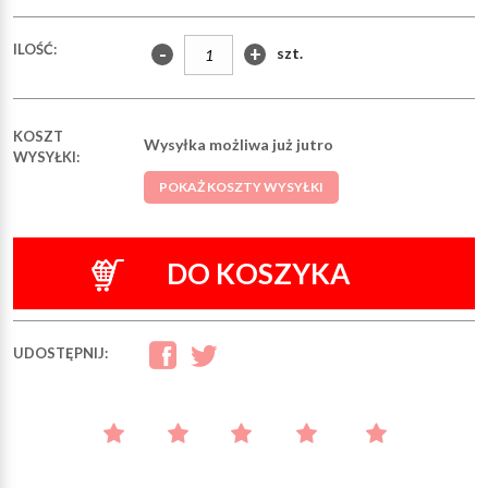
ILOŚĆ:
-
+
szt.
KOSZT
Wysyłka możliwa już jutro
WYSYŁKI:
POKAŻ KOSZTY WYSYŁKI
DO KOSZYKA
UDOSTĘPNIJ: