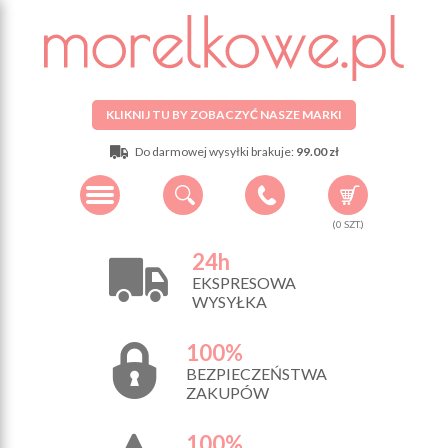
KLIKNIJ TU BY ZOBACZYĆ NASZE MARKI
Do darmowej wysyłki brakuje:
99.00 zł
(
0
SZT.)
24h
EKSPRESOWA
WYSYŁKA
100%
BEZPIECZEŃSTWA
ZAKUPÓW
100%