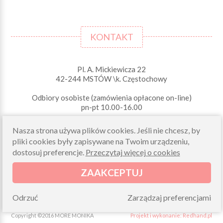
KONTAKT
Pl. A. Mickiewicza 22
42-244 MSTÓW \k. Częstochowy
Odbiory osobiste (zamówienia opłacone on-line)
pn-pt 10.00-16.00
sklep@morelkowe.pl
Nasza strona używa plików cookies. Jeśli nie chcesz, by
+48 34 506 50 60
+48 34 506 50 70
pliki cookies były zapisywane na Twoim urządzeniu,
dostosuj preferencje.
Przeczytaj więcej o cookies
NIP 573 262 56 01
ZAAKCEPTUJ
Odrzuć
Zarządzaj preferencjami
Copyright ©2016 MORE MONIKA
Projekt i wykonanie: Redhand.pl