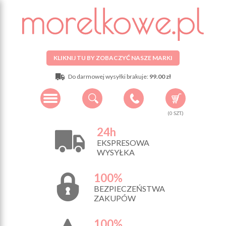
KLIKNIJ TU BY ZOBACZYĆ NASZE MARKI
Do darmowej wysyłki brakuje:
99.00 zł
(
0
SZT.)
24h
EKSPRESOWA
WYSYŁKA
100%
BEZPIECZEŃSTWA
ZAKUPÓW
100%