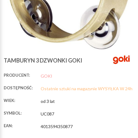
TAMBURYN 3 DZWONKI GOKI
PRODUCENT:
GOKI
DOSTĘPNOŚĆ:
Ostatnie sztuki na magazynie WYSYŁKA W 24h
WIEK:
od 3 lat
SYMBOL:
UC087
EAN:
4013594350877