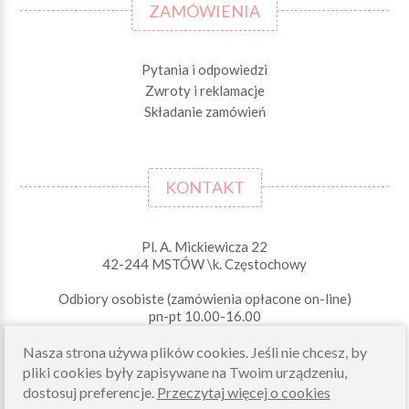
ZAMÓWIENIA
Pytania i odpowiedzi
Zwroty i reklamacje
Składanie zamówień
KONTAKT
Pl. A. Mickiewicza 22
42-244 MSTÓW \k. Częstochowy
Odbiory osobiste (zamówienia opłacone on-line)
pn-pt 10.00-16.00
sklep@morelkowe.pl
Nasza strona używa plików cookies. Jeśli nie chcesz, by
+48 34 506 50 60
pliki cookies były zapisywane na Twoim urządzeniu,
+48 34 506 50 70
dostosuj preferencje.
Przeczytaj więcej o cookies