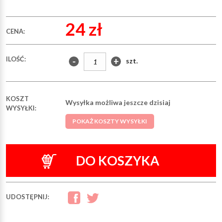
24 zł
CENA:
ILOŚĆ:
-
+
szt.
KOSZT
Wysyłka możliwa jeszcze dzisiaj
WYSYŁKI:
POKAŻ KOSZTY WYSYŁKI
DO KOSZYKA
UDOSTĘPNIJ: