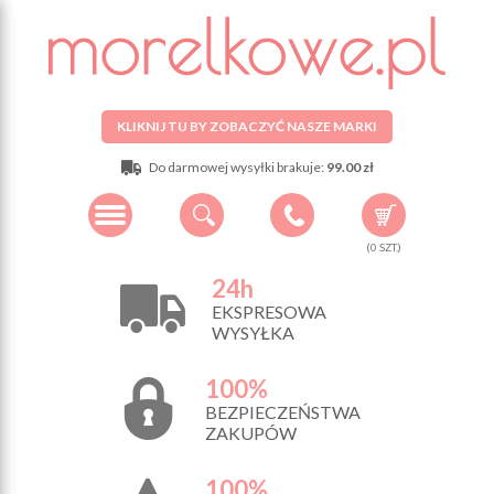
KLIKNIJ TU BY ZOBACZYĆ NASZE MARKI
Do darmowej wysyłki brakuje:
99.00 zł
(
0
SZT.)
24h
EKSPRESOWA
WYSYŁKA
100%
BEZPIECZEŃSTWA
ZAKUPÓW
100%