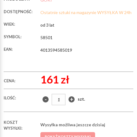
DOSTĘPNOŚĆ:
Ostatnie sztuki na magazynie WYSYŁKA W 24h
WIEK:
od 3 lat
SYMBOL:
58501
EAN:
4013594585019
161 zł
CENA:
ILOŚĆ:
-
+
szt.
KOSZT
Wysyłka możliwa jeszcze dzisiaj
WYSYŁKI:
POKAŻ KOSZTY WYSYŁKI