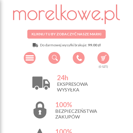
KLIKNIJ TU BY ZOBACZYĆ NASZE MARKI
Do darmowej wysyłki brakuje:
99.00 zł
(
0
SZT.)
24h
EKSPRESOWA
WYSYŁKA
100%
BEZPIECZEŃSTWA
ZAKUPÓW
100%