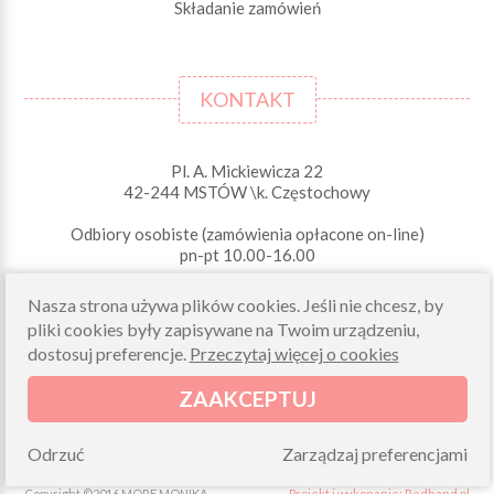
Składanie zamówień
KONTAKT
Pl. A. Mickiewicza 22
42-244 MSTÓW \k. Częstochowy
Odbiory osobiste (zamówienia opłacone on-line)
pn-pt 10.00-16.00
sklep@morelkowe.pl
Nasza strona używa plików cookies. Jeśli nie chcesz, by
+48 34 506 50 60
+48 34 506 50 70
pliki cookies były zapisywane na Twoim urządzeniu,
dostosuj preferencje.
Przeczytaj więcej o cookies
NIP 573 262 56 01
ZAAKCEPTUJ
Odrzuć
Zarządzaj preferencjami
Copyright ©2016 MORE MONIKA
Projekt i wykonanie: Redhand.pl