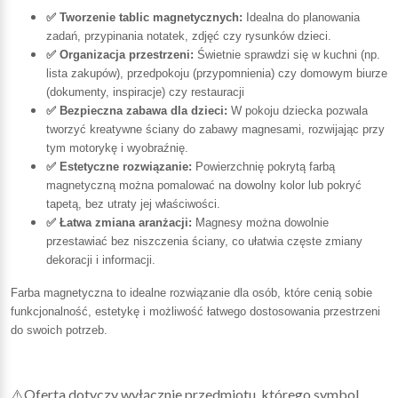
✅ Tworzenie tablic magnetycznych:
Idealna do planowania
zadań, przypinania notatek, zdjęć czy rysunków dzieci.
✅ Organizacja przestrzeni:
Świetnie sprawdzi się w kuchni (np.
lista zakupów), przedpokoju (przypomnienia) czy domowym biurze
(dokumenty, inspiracje) czy restauracji
✅ Bezpieczna zabawa dla dzieci:
W pokoju dziecka pozwala
tworzyć kreatywne ściany do zabawy magnesami, rozwijając przy
tym motorykę i wyobraźnię.
✅ Estetyczne rozwiązanie:
Powierzchnię pokrytą farbą
magnetyczną można pomalować na dowolny kolor lub pokryć
tapetą, bez utraty jej właściwości.
✅ Łatwa zmiana aranżacji:
Magnesy można dowolnie
przestawiać bez niszczenia ściany, co ułatwia częste zmiany
dekoracji i informacji.
Farba magnetyczna to idealne rozwiązanie dla osób, które cenią sobie
funkcjonalność, estetykę i możliwość łatwego dostosowania przestrzeni
do swoich potrzeb.
⚠️Oferta dotyczy wyłącznie przedmiotu, którego symbol