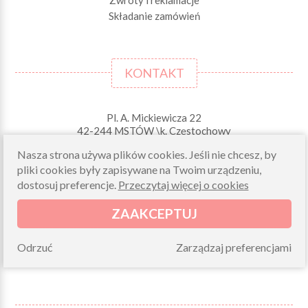
Zwroty i reklamacje
Składanie zamówień
KONTAKT
Pl. A. Mickiewicza 22
42-244 MSTÓW \k. Częstochowy
Nasza strona używa plików cookies. Jeśli nie chcesz, by
Odbiory osobiste (zamówienia opłacone on-line)
pliki cookies były zapisywane na Twoim urządzeniu,
pn-pt 10.00-16.00
dostosuj preferencje.
Przeczytaj więcej o cookies
sklep@morelkowe.pl
+48 34 506 50 60
ZAAKCEPTUJ
+48 34 506 50 70
NIP 573 262 56 01
Odrzuć
Zarządzaj preferencjami