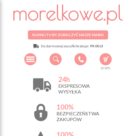
KLIKNIJ TU BY ZOBACZYĆ NASZE MARKI
Do darmowej wysyłki brakuje:
99.00 zł
(
0
SZT.)
24h
EKSPRESOWA
WYSYŁKA
100%
BEZPIECZEŃSTWA
ZAKUPÓW
100%