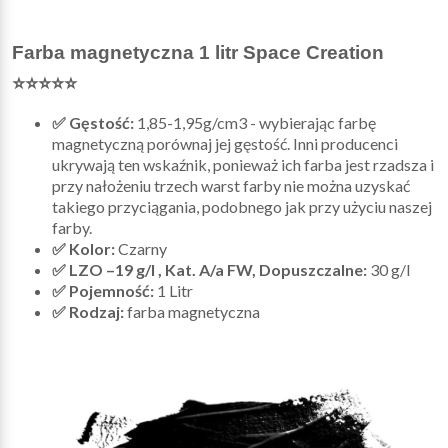
Farba magnetyczna 1 litr Space Creation
⭐⭐⭐⭐⭐
✅ Gęstość:
1,85-1,95g/cm3 - wybierając farbę
magnetyczną porównaj jej gęstość. Inni producenci
ukrywają ten wskaźnik, ponieważ ich farba jest rzadsza i
przy nałożeniu trzech warst farby nie można uzyskać
takiego przyciągania, podobnego jak przy użyciu naszej
farby.
✅ Kolor:
Czarny
✅ LZO –19 g/l , Kat. A/a FW, Dopuszczalne:
30 g/l
✅ Pojemność:
1 Litr
✅ Rodzaj:
farba magnetyczna