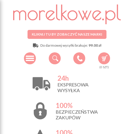
KLIKNIJ TU BY ZOBACZYĆ NASZE MARKI
Do darmowej wysyłki brakuje:
99.00 zł
(
0
SZT.)
24h
EKSPRESOWA
WYSYŁKA
100%
BEZPIECZEŃSTWA
ZAKUPÓW
100%