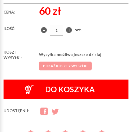
60 zł
CENA:
ILOŚĆ:
-
+
szt.
KOSZT
Wysyłka możliwa jeszcze dzisiaj
WYSYŁKI:
POKAŻ KOSZTY WYSYŁKI
DO KOSZYKA
UDOSTĘPNIJ: