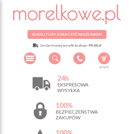
KLIKNIJ TU BY ZOBACZYĆ NASZE MARKI
Do darmowej wysyłki brakuje:
99.00 zł
(
0
SZT.)
24h
EKSPRESOWA
WYSYŁKA
100%
BEZPIECZEŃSTWA
ZAKUPÓW
100%