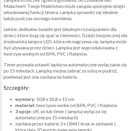
Maluchem! Twoje Maleństwo może zasypia spokojnie dzięki
wbudowanej funkcji timera. Lampka sprawdzi się idealnie
także podczas nocnego karmienia.
Lekkie, delikatne światło jest idealnym rozwiązaniem dla
dzieci, które boją się spać w ciemności. Dzięki bezpiecznej dla
środowiska lampce LED, która nie nagrzewa się, lampka może
być używana przez dzieci. Lampka jest wyprodukowana z
tworzyw wolnych od BPA, PVC i ftalanów.
Timer pozwala ustawić lapkę na automatyczne wyłączanie się
po 15 minutach. Lampkę można zabrać ze sobą w podróż,
ponieważ jest ona zasilana na baterie.
Szczegóły:
wymiary
: 10,8 x 26,8 x 15 cm
materiał
: tworzywo wolne od BPA, PVC i ftalanów
3 opcje
: off, on lub timer ( lampka wyłącza się
automatycznie po 15 minutach)
zasilana przez baterie 3 x LR44 ( brak w zestawie ),
które dają 20 godzin świecenia lampki