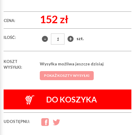
152 zł
CENA:
ILOŚĆ:
-
+
szt.
KOSZT
Wysyłka możliwa jeszcze dzisiaj
WYSYŁKI:
POKAŻ KOSZTY WYSYŁKI
DO KOSZYKA
UDOSTĘPNIJ: