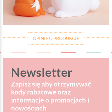
OPINIE O PRODUKCIE
Newsletter
Zapisz się aby otrzymywać
kody rabatowe oraz
informacje o promocjach i
nowościach