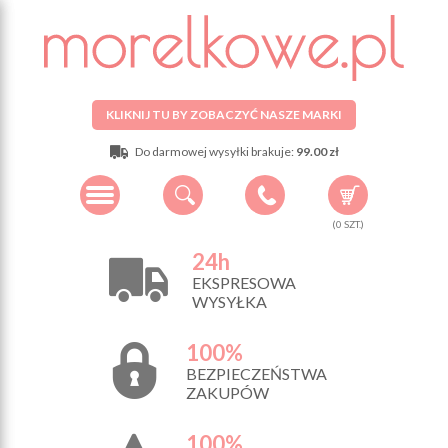
KLIKNIJ TU BY ZOBACZYĆ NASZE MARKI
Do darmowej wysyłki brakuje:
99.00 zł
(
0
SZT.)
24h
EKSPRESOWA
WYSYŁKA
100%
BEZPIECZEŃSTWA
ZAKUPÓW
100%