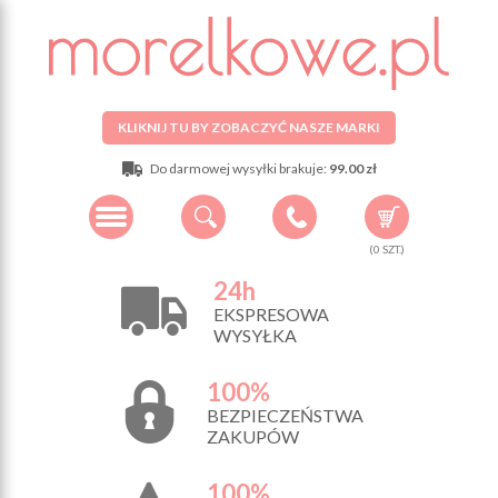
KLIKNIJ TU BY ZOBACZYĆ NASZE MARKI
Do darmowej wysyłki brakuje:
99.00 zł
(
0
SZT.)
24h
EKSPRESOWA
WYSYŁKA
100%
BEZPIECZEŃSTWA
ZAKUPÓW
100%